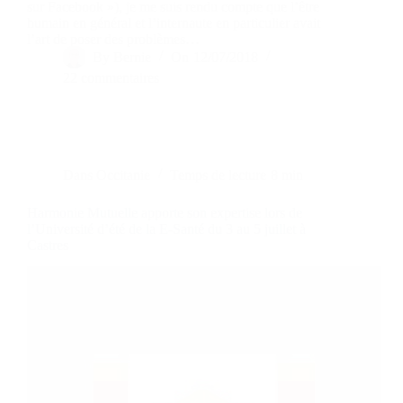
sur Facebook »), je me suis rendu compte que l’être
humain en général et l’internaute en particulier avait
l’art de poser des problèmes…
By
Bernie
On
12/07/2018
22 commentaires
Dans
Occitanie
Temps de lecture
8 min
Harmonie Mutuelle apporte son expertise lors de
l’Université d’été de la E-Santé du 3 au 5 juillet à
Castres