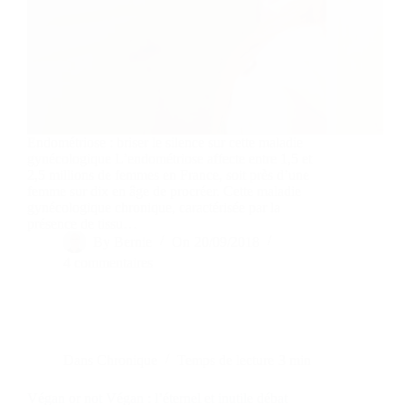
Endométriose : briser le silence sur cette maladie
gynécologique L’endométriose affecte entre 1,5 et
2,5 millions de femmes en France, soit près d’une
femme sur dix en âge de procréer. Cette maladie
gynécologique chronique, caractérisée par la
présence de tissu…
By
Bernie
On
20/09/2018
4 commentaires
Dans
Chronique
Temps de lecture
3 min
Végan or not Végan : l’éternel et inutile débat