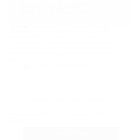
Soyez libre de « mieux consommer », du 22 au 26
novembre 2018, NATURALIA détourne avec
humour le black Friday pour sensibiliser et initier les
français au Zéro déchet… Soyez libre de mieux
consommer : NATURALIA, enseigne avant-gardiste
de la bio…
By
Bernie
On
09/11/2018
Dans
LifeStyle
Temps de lecture
2 min
Bons petits plats et paniers-repas de Laurence de
Cabarrus