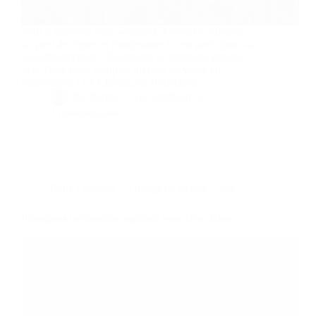
Pour 5 euros ou plus, soutenez le projet « Adoptez
un pied de vigne en biodynamie ! » en participant au
sociofinancement. Finançons la transition agricole
avec Blue Bees Adoptez un pied de vigne en
biodynamie ! Le Château de Bachelards…
By
Bernie
On
30/09/2016
7 commentaires
Dans
LifeStyle
Temps de lecture
2 min
Finançons la transition agricole avec Blue Bees