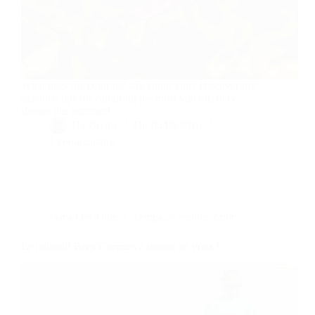
What does the color red say about you? Discover my
personal tips for capturing the most vibrant, fiery
shades this summer!
By
Bernie
On
06/09/2016
1 commentaire
Dans
Occitanie
Temps de lecture
2 min
Le collectif Bees’Cornues a besoin de vous !