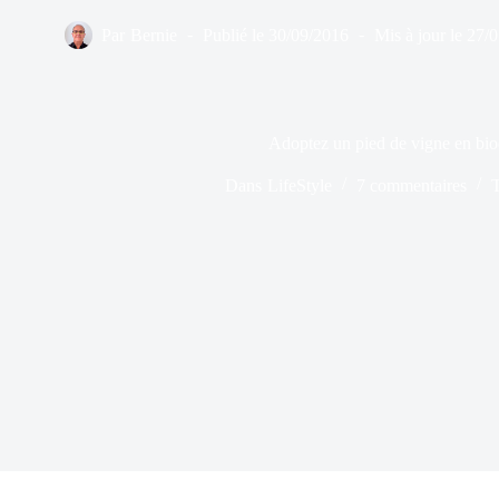
Par
Bernie
Publié le
30/09/2016
Mis à jour le
27/
Adoptez un pied de vigne en bi
Dans
LifeStyle
7 commentaires
T