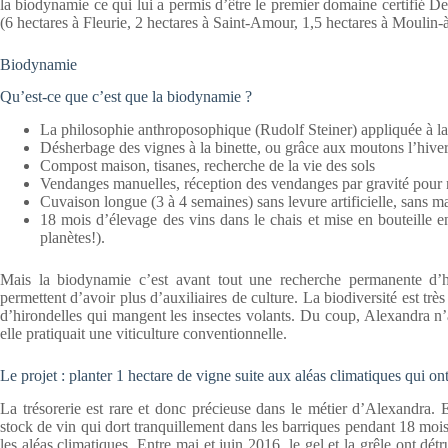
la biodynamie ce qui lui a permis d’être le premier domaine certifié D
(6 hectares à Fleurie, 2 hectares à Saint-Amour, 1,5 hectares à Moulin-à
Biodynamie
Qu’est-ce que c’est que la biodynamie ?
La philosophie anthroposophique (Rudolf Steiner) appliquée à la 
Désherbage des vignes à la binette, ou grâce aux moutons l’hiver,
Compost maison, tisanes, recherche de la vie des sols
Vendanges manuelles, réception des vendanges par gravité pour n
Cuvaison longue (3 à 4 semaines) sans levure artificielle, sans ma
18 mois d’élevage des vins dans le chais et mise en bouteille 
planètes!).
Mais la biodynamie c’est avant tout une recherche permanente d’h
permettent d’avoir plus d’auxiliaires de culture. La biodiversité est t
d’hirondelles qui mangent les insectes volants. Du coup, Alexandra n’
elle pratiquait une viticulture conventionnelle.
Le projet : planter 1 hectare de vigne suite aux aléas climatiques qui o
La trésorerie est rare et donc précieuse dans le métier d’Alexandra. En
stock de vin qui dort tranquillement dans les barriques pendant 18 mois
les aléas climatiques. Entre mai et juin 2016, le gel et la grêle ont d