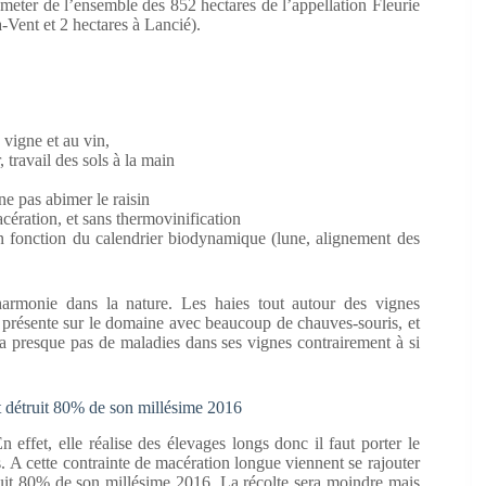
emeter de l’ensemble des 852 hectares de l’appellation Fleurie
-Vent et 2 hectares à Lancié).
vigne et au vin,
 travail des sols à la main
e pas abimer le raisin
cération, et sans thermovinification
en fonction du calendrier biodynamique (lune, alignement des
armonie dans la nature. Les haies tout autour des vignes
rès présente sur le domaine avec beaucoup de chauves-souris, et
a presque pas de maladies dans ses vignes contrairement à si
nt détruit 80% de son millésime 2016
 effet, elle réalise des élevages longs donc il faut porter le
. A cette contrainte de macération longue viennent se rajouter
étruit 80% de son millésime 2016. La récolte sera moindre mais