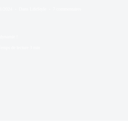
01/2024
Dans
LifeStyle
7 commentaires
odynamie !
emps de lecture
3 min