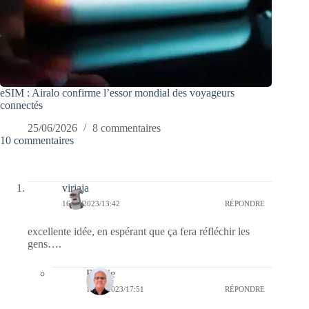
eSIM : Airalo confirme l’essor mondial des voyageurs
connectés
25/06/2026
8 commentaires
10 commentaires
virjaja
16/02/2023/13:42
RÉPONDRE
excellente idée, en espérant que ça fera réfléchir les
gens….
Bernie
16/02/2023/17:51
RÉPONDRE