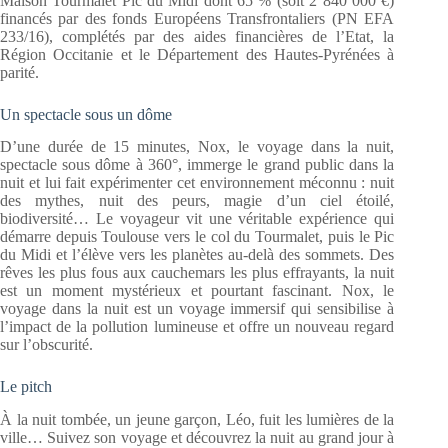
Maison Tourmalet Pic du Midi dont 65 % (soit 2 840 000 €)
financés par des fonds Européens Transfrontaliers (PN EFA
233/16), complétés par des aides financières de l’Etat, la
Région Occitanie et le Département des Hautes-Pyrénées à
parité.
Un spectacle sous un dôme
D’une durée de 15 minutes, Nox, le voyage dans la nuit,
spectacle sous dôme à 360°, immerge le grand public dans la
nuit et lui fait expérimenter cet environnement méconnu : nuit
des mythes, nuit des peurs, magie d’un ciel étoilé,
biodiversité… Le voyageur vit une véritable expérience qui
démarre depuis Toulouse vers le col du Tourmalet, puis le Pic
du Midi et l’élève vers les planètes au-delà des sommets. Des
rêves les plus fous aux cauchemars les plus effrayants, la nuit
est un moment mystérieux et pourtant fascinant. Nox, le
voyage dans la nuit est un voyage immersif qui sensibilise à
l’impact de la pollution lumineuse et offre un nouveau regard
sur l’obscurité.
Le pitch
À la nuit tombée, un jeune garçon, Léo, fuit les lumières de la
ville… Suivez son voyage et découvrez la nuit au grand jour à