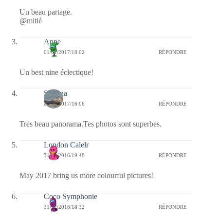
Un beau partage.
@mitié
Anne
01/01/2017/18:02
RÉPONDRE
Un best nine éclectique!
Sabrina
01/01/2017/16:06
RÉPONDRE
Très beau panorama.Tes photos sont superbes.
London Calelr
31/12/2016/19:48
RÉPONDRE
May 2017 bring us more colourful pictures!
Coco Symphonie
31/12/2016/18:32
RÉPONDRE