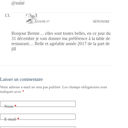
@mitié
jill bill
31/12/2016/06:57
RÉPONDRE
Bonjour Bernie… elles sont toutes belles, en ce jour du
31 décembre je vais donner ma préférence à la table de
restaurant… Belle et agréable année 2017 de la part de
jill
Laisser un commentaire
Votre adresse e-mail ne sera pas publiée.
Les champs obligatoires sont
indiqués avec
*
Nom
*
E-mail
*