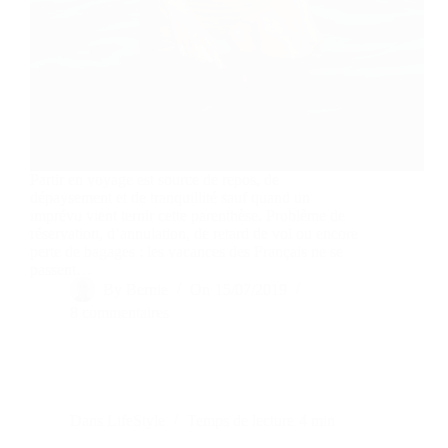
Partir en voyage est source de repos, de
dépaysement et de tranquillité sauf quand un
imprévu vient ternir cette parenthèse. Problème de
réservation, d’annulation, de retard de vol ou encore
perte de bagages : les vacances des Français ne se
passent…
By
Bernie
On
15/07/2019
8 commentaires
Dans
LifeStyle
Temps de lecture
4 min