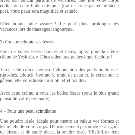
Avec son délicat parfum de vacances, une fois votre corps
enduit de cette huile enivrante (qui ne colle pas et ne tâche
pas), votre peau sera magnifiée et satinée.
Effet bonne mine assuré ! Le petit plus, prolongez les
vacances lors de massages langoureux.
3- On chouchoute ses fesses
Pour de belles fesses douces et lisses, optez pour la crème
câline de YesforLov. Dites adieu aux petites imperfections !
3en1, cette crème favorise l’élimination des petits boutons et
rugosités, adoucit, hydrate le grain de peau et, la cerise sur le
gâteau, elle vous laisse un subtil effet poudré.
Avec cette crème, à vous les belles fesses (pour le plus grand
plaisir de votre partenaire).
4 – Pour une peau scintillante
Une poudre irisée, idéale pour mettre en valeur vos formes et
les reliefs de votre corps. Délicieusement parfumée et au goût
de biscuit et de sucre glace, la poudre irisée YEsforLov fera