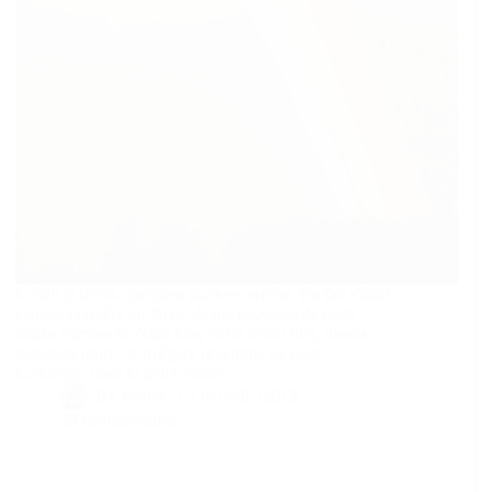
C'était je dirais quelques jours en arrière. En fait c'était
l'année dernière en 2014. Je me souviens de cette
année comme si c'était hier, enfin avant hier, disons
quelques jours. Je m'égare revenons au sujet.
Catherine, dont tu peux visiter…
By
Bernie
On
06/01/2015
58 commentaires