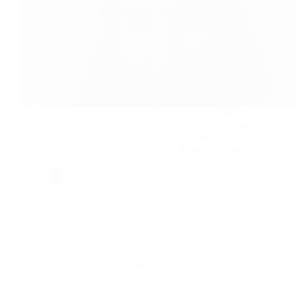
This post was reposted from Green Maman. 24ème
jour de l’écriture du conte à plusieurs plumes Sur une
idée géniale de Sophie wowmum nous, membres de
la team des blogueurs Once Upon A Time écrivons un
conte féérique et…
By
Bernie
On
27/11/2014
45 commentaires
Dans
Blogging
Temps de lecture
3 min
Liebster awards : Le retour