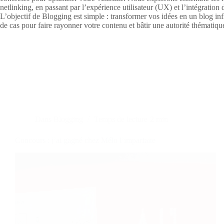
netlinking, en passant par l’expérience utilisateur (UX) et l’intégration d
L’objectif de Blogging est simple : transformer vos idées en un blog inf
de cas pour faire rayonner votre contenu et bâtir une autorité thématique
Dans
Blogging
Temps de lecture
2 min
Concours : j’ai gagné chez Mélo l’imparfaite