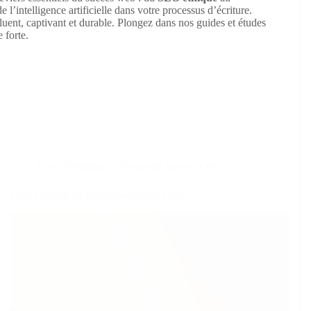
e l’intelligence artificielle dans votre processus d’écriture.
luent, captivant et durable. Plongez dans nos guides et études
 forte.
Dans
Blogging
Temps de lecture
4 min
Trois endroits où je n’aimerais pas vivre