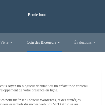
Bernieshoot
 Vivre
Coin des Blogueurs
Évaluations
vous soyez un blogueur débutant ou un créateur de contenu
veloppement de votre présence en ligne.
ues pour maîtriser l’éditeur WordPress, et des stratégies
leviers essentiels du succès web : du
SEO éthique
au