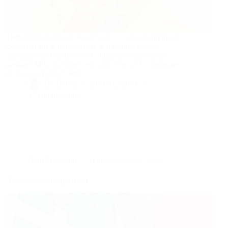
Défi photographique Je participe ! C’est une première
pour moi sur la blogosphère je me lance dans la
participation à un projet. D’ailleurs je remercie au
passage Milie du blog Cest quoi ce bruit ? d’organiser
ce fabuleux projet. Mon…
By
Bernie
On
31/12/2014
42 commentaires
Dans
Blogging
Temps de lecture
3 min
Youmindit partage créatif