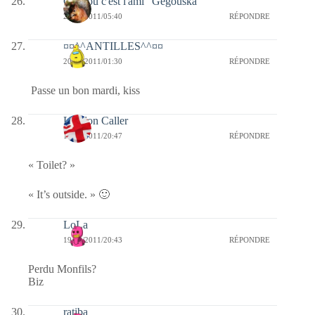
Coucou c'est l'ami "Gégouska"
20/09/2011/05:40
RÉPONDRE
¤¤^^ANTILLES^^¤¤
20/09/2011/01:30
RÉPONDRE
Passe un bon mardi, kiss
London Caller
19/09/2011/20:47
RÉPONDRE
« Toilet? »
« It’s outside. » 🙂
LoLa
19/09/2011/20:43
RÉPONDRE
Perdu Monfils?
Biz
ratiba