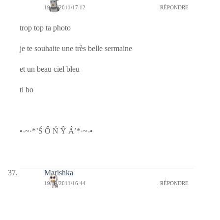
19/09/2011/17:12
RÉPONDRE
trop top ta photo
je te souhaite une très belle sermaine
et un beau ciel bleu
ti bo
•-~·*’Ś Ő Ń Ŷ Á’*·~-•
Marishka
19/09/2011/16:44
RÉPONDRE