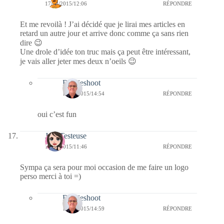
17/03/2015/12:06
RÉPONDRE
Et me revoilà ! J’ai décidé que je lirai mes articles en
retard un autre jour et arrive donc comme ça sans rien
dire 😉
Une drole d’idée ton truc mais ça peut être intéressant,
je vais aller jeter mes deux n’oeils 😉
Bernieshoot
17/03/2015/14:54
RÉPONDRE
oui c’est fun
JolieTesteuse
17/03/2015/11:46
RÉPONDRE
Sympa ça sera pour moi occasion de me faire un logo
perso merci à toi =)
Bernieshoot
17/03/2015/14:59
RÉPONDRE