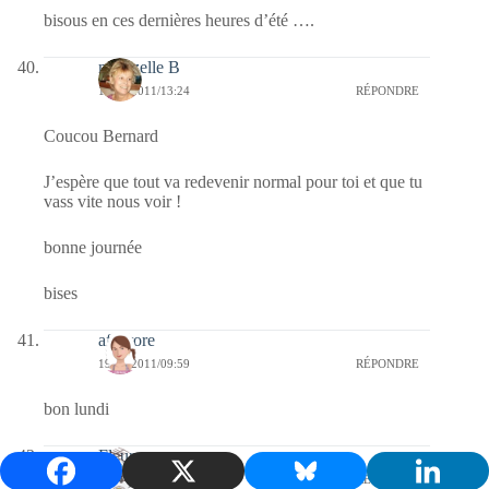
bisous en ces dernières heures d’été ….
mamzelle B
19/09/2011/13:24
RÉPONDRE
Coucou Bernard
J’espère que tout va redevenir normal pour toi et que tu
vass vite nous voir !
bonne journée
bises
afaurore
19/09/2011/09:59
RÉPONDRE
bon lundi
Fleur
19/09/2011/09:38
RÉPONDRE