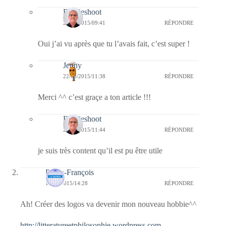
Bernieshoot
22/03/2015/09:41
RÉPONDRE
Oui j’ai vu après que tu l’avais fait, c’est super !
Jenny
22/03/2015/11:38
RÉPONDRE
Merci ^^ c’est graçe a ton article !!!
Bernieshoot
22/03/2015/11:44
RÉPONDRE
je suis très content qu’il est pu être utile
Pierre-François
18/03/2015/14:28
RÉPONDRE
Ah! Créer des logos va devenir mon nouveau hobbie^^
http://litteratureetphilosophie.wordpress.com