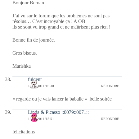
Bonjour Bernard
J’ai vu sur le forum que les problèmes ne sont pas
résolus… C’est incroyable ça ! A OB
ils se sont vu trop grand et ne maîtrisent plus rien !
Bonne fin de journée.
Gros bisous.
Marishka
fulgent
19/09/2011/16:30
RÉPONDRE
« regarde ou je vais lancer la baballe » ,belle soirée
Linda & Picasso ::0079::0071::
19/09/2011/15:51
RÉPONDRE
félicitations