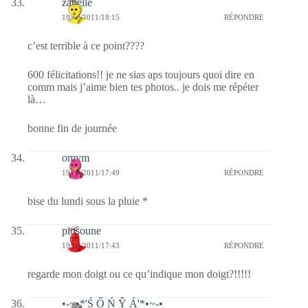
zabelle
19/09/2011/18:15
RÉPONDRE
c’est terrible à ce point????
600 félicitations!! je ne sias aps toujours quoi dire en
comm mais j’aime bien tes photos.. je dois me répéter
là…
bonne fin de journée
omvm
19/09/2011/17:49
RÉPONDRE
bise du lundi sous la pluie *
piosoune
19/09/2011/17:43
RÉPONDRE
regarde mon doigt ou ce qu’indique mon doigt?!!!!!
•-~•*'Ś Ő Ń Ŷ Á'*•~-•