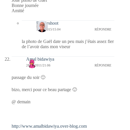
Jolie photo de Gaël
Bonne journée
Amitié
Bernieshoot
17/03/2015/15:04
RÉPONDRE
la photo de Gaël date un peu mais j’étais assez fier
de l’avoir dans mon viseur
Amal bidawiya
28/09/2011/21:06
RÉPONDRE
passage du soir 🙂
bizo, merci pour ce beau partage 🙂
@ demain
http://www.amalbidawiya.over-blog.com