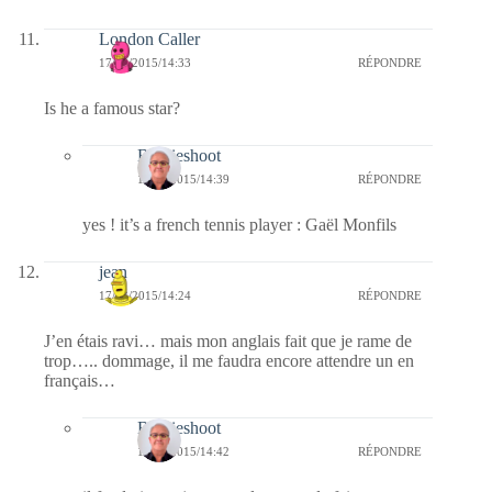
London Caller
17/03/2015/14:33
RÉPONDRE
Is he a famous star?
Bernieshoot
17/03/2015/14:39
RÉPONDRE
yes ! it’s a french tennis player : Gaël Monfils
jean
17/03/2015/14:24
RÉPONDRE
J’en étais ravi… mais mon anglais fait que je rame de
trop….. dommage, il me faudra encore attendre un en
français…
Bernieshoot
17/03/2015/14:42
RÉPONDRE