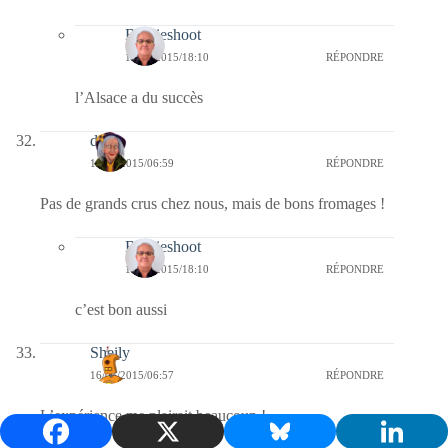
Bernieshoot
17/03/2015/18:10
RÉPONDRE
l’Alsace a du succès
dom
16/03/2015/06:59
RÉPONDRE
Pas de grands crus chez nous, mais de bons fromages !
Bernieshoot
17/03/2015/18:10
RÉPONDRE
c’est bon aussi
Sheily
16/03/2015/06:57
RÉPONDRE
L’expérience me plairait beaucoup !