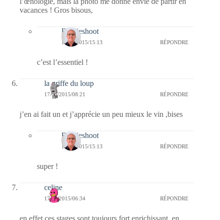
l’œnologie, mais la photo me donne envie de partir en
vacances ! Gros bisous,
Bernieshoot
17/03/2015/15:13
RÉPONDRE
c’est l’essentiel !
la griffe du loup
17/03/2015/08:21
RÉPONDRE
j’en ai fait un et j’apprécie un peu mieux le vin ,bises
Bernieshoot
17/03/2015/15:13
RÉPONDRE
super !
celine
17/03/2015/06:34
RÉPONDRE
en effet ces stages sont toujours fort enrichissant, en