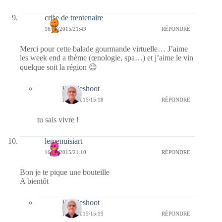
crise de trentenaire
16/03/2015/21:43
RÉPONDRE
Merci pour cette balade gourmande virtuelle… J’aime
les week end a thème (œnologie, spa…) et j’aime le vin
quelque soit la région 😉
Bernieshoot
17/03/2015/15:18
RÉPONDRE
tu sais vivre !
lemenuisiart
16/03/2015/21:10
RÉPONDRE
Bon je te pique une bouteille
A bientôt
Bernieshoot
17/03/2015/15:19
RÉPONDRE