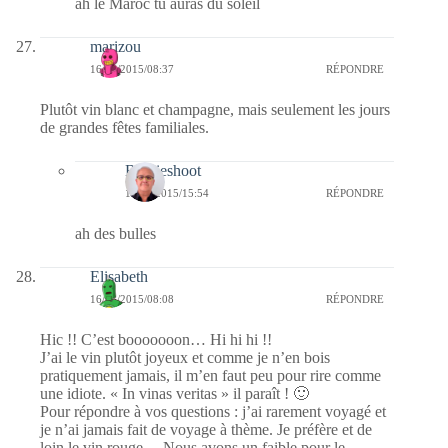
ah le Maroc tu auras du soleil
marizou
16/03/2015/08:37
RÉPONDRE
Plutôt vin blanc et champagne, mais seulement les jours
de grandes fêtes familiales.
Bernieshoot
17/03/2015/15:54
RÉPONDRE
ah des bulles
Elisabeth
16/03/2015/08:08
RÉPONDRE
Hic !! C’est booooooon… Hi hi hi !!
J’ai le vin plutôt joyeux et comme je n’en bois
pratiquement jamais, il m’en faut peu pour rire comme
une idiote. « In vinas veritas » il paraît ! 🙂
Pour répondre à vos questions : j’ai rarement voyagé et
je n’ai jamais fait de voyage à thème. Je préfère et de
loin le vin rouge… Nous avons un faible pour le