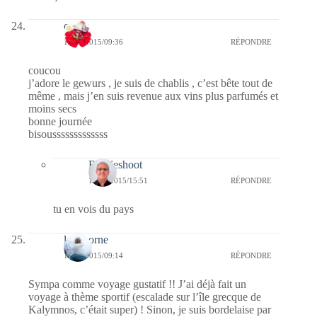
cerise
16/03/2015/09:36
RÉPONDRE
coucou
j’adore le gewurs , je suis de chablis , c’est bête tout de
même , mais j’en suis revenue aux vins plus parfumés et
moins secs
bonne journée
bisousssssssssssss
Bernieshoot
17/03/2015/15:51
RÉPONDRE
tu en vois du pays
la lykorne
16/03/2015/09:14
RÉPONDRE
Sympa comme voyage gustatif !! J’ai déjà fait un
voyage à thème sportif (escalade sur l’île grecque de
Kalymnos, c’était super) ! Sinon, je suis bordelaise par