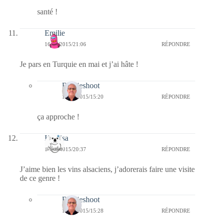
santé !
Emilie
16/03/2015/21:06
RÉPONDRE
Je pars en Turquie en mai et j’ai hâte !
Bernieshoot
17/03/2015/15:20
RÉPONDRE
ça approche !
Koalisa
16/03/2015/20:37
RÉPONDRE
J’aime bien les vins alsaciens, j’adorerais faire une visite
de ce genre !
Bernieshoot
17/03/2015/15:28
RÉPONDRE