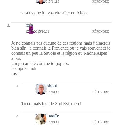
18/03/2015/11:18
RÉPONDRE
je sens que ltu vas vite aller en Alsace
rosa
17/03/2015/16:31
RÉPONDRE
Je ne connais pas aucune de ces régions mais j’aimerais
bien sûr.. je connais la Provence où je vais souvent et je
connais un peu la Savoie et la région du Rhône Alpes
aussi.
Un joli article comme toujopurs.
bel aprés midi
rosa
Bernieshoot
17/03/2015/18:19
RÉPONDRE
Tu connais bien le Sud Est, merci
Miss Lagaffe
18/03/2015/19:11
RÉPONDRE