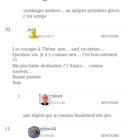
vendanges tardives .. un tariquet premières grives
c’est sympa
jean
16/03/2015/10:17
RÉPONDRE
Les voyages à Thème, non… sauf exception…
Question vin, je n’y connais rien… j’en bois rarement
!!!
Ma prochaine destination ? l’Alsace… comme
souvent…
Bonne journée
Jean
Bernieshoot
17/03/2015/15:44
RÉPONDRE
une région que je connais finalement très peu
missdaphne44
16/03/2015/09:56
RÉPONDRE