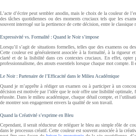
L’acte d’écrire peut sembler anodin, mais le choix de la couleur de l’e
des tâches quotidiennes ou des moments cruciaux tels que les exame
souvent interrogé sur la pertinence de cette décision, entre le classique n
Expressivité vs. Formalité : Quand le Noir s’impose
Lorsqu’il s’agit de situations formelles, telles que des examens ou d
Cette couleur est généralement associée à la formalité, à la rigueur et
clarté et de la lisibilité dans ces contextes cruciaux. En effet, opt
professionnalisme, des atouts essentiels lorsque chaque mot compte. Il e
Le Noir : Partenaire de l’Efficacité dans le Milieu Académique
Quand je m’apprête à rédiger un examen ou à participer à un concours
décision est motivée par l’idée que le noir offre une lisibilité optimale,
réussite. Dans le milieu académique, chaque détail compte, et l’utilisa
de montrer son engagement envers la qualité de son travail.
Quand la Créativité s’exprime en Bleu
Cependant, il serait réducteur de reléguer le bleu au simple rôle de co
dans le processus créatif. Cette couleur est souvent associée à la créativ
peut être une façon de
briser la monotonie
de la vie quotidienne, d’a