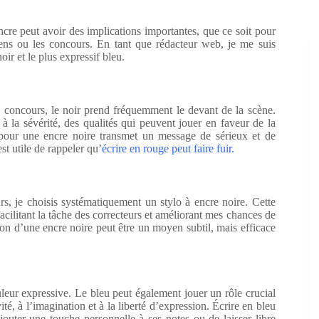
ncre peut avoir des implications importantes, que ce soit pour
ns ou les concours. En tant que rédacteur web, je me suis
oir et le plus expressif bleu.
es concours, le noir prend fréquemment le devant de la scène.
 à la sévérité, des qualités qui peuvent jouer en faveur de la
er pour une encre noire transmet un message de sérieux et de
st utile de rappeler qu’
écrire en rouge peut faire fuir
.
, je choisis systématiquement un stylo à encre noire. Cette
 facilitant la tâche des correcteurs et améliorant mes chances de
tion d’une encre noire peut être un moyen subtil, mais efficace
uleur expressive. Le bleu peut également jouer un rôle crucial
ité, à l’imagination et à la liberté d’expression. Écrire en bleu
jouter une touche personnelle à ses notes ou de laisser libre