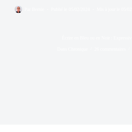
Par
Bernie
Publié le
05/02/2024
Mis à jour le
05/02
Écrire en Bleu ou en Noir : Expressivi
Dans
Chronique
26 commentaires