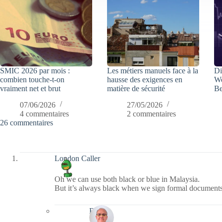
SMIC 2026 par mois :
Les métiers manuels face à la
Di
combien touche-t-on
hausse des exigences en
We
vraiment net et brut
matière de sécurité
Be
07/06/2026
27/05/2026
4 commentaires
2 commentaires
26 commentaires
London Caller
Oh we can use both black or blue in Malaysia.
But it’s always black when we sign formal document
Bernie