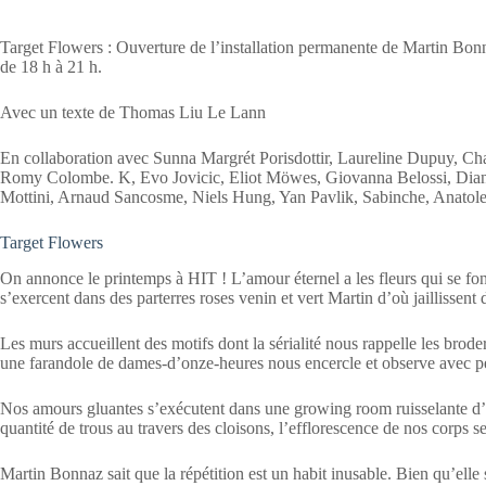
Target Flowers : Ouverture de l’installation permanente de Martin Bonn
de 18 h à 21 h.
Avec un texte de Thomas Liu Le Lann
En collaboration avec Sunna Margrét Porisdottir, Laureline Dupuy, C
Romy Colombe. K, Evo Jovicic, Eliot Möwes, Giovanna Belossi, Diane
Mottini, Arnaud Sancosme, Niels Hung, Yan Pavlik, Sabinche, Anatole T
Target Flowers
On annonce le printemps à HIT ! L’amour éternel a les fleurs qui se font 
s’exercent dans des parterres roses venin et vert Martin d’où jaillissent
Les murs accueillent des motifs dont la sérialité nous rappelle les broder
une farandole de dames-d’onze-heures nous encercle et observe avec per
Nos amours gluantes s’exécutent dans une growing room ruisselante d’a
quantité de trous au travers des cloisons, l’efflorescence de nos corps 
Martin Bonnaz sait que la répétition est un habit inusable. Bien qu’elle 