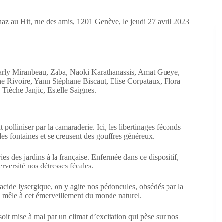
az au Hit, rue des amis, 1201 Genève, le jeudi 27 avril 2023
harly Miranbeau, Zaba, Naoki Karathanassis, Amat Gueye,
 Rivoire, Yann Stéphane Biscaut, Elise Corpataux, Flora
ièche Janjic, Estelle Saignes.
polliniser par la camaraderie. Ici, les libertinages féconds
 des fontaines et se creusent des gouffres généreux.
ies des jardins à la française. Enfermée dans ce dispositif,
versité nos détresses fécales.
cide lysergique, on y agite nos pédoncules, obsédés par la
se mêle à cet émerveillement du monde naturel.
soit mise à mal par un climat d’excitation qui pèse sur nos