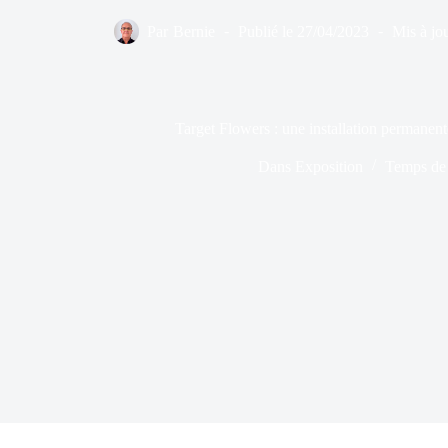
Par
Bernie
Publié le
27/04/2023
Mis à jou
Target Flowers : une installation permanen
Dans
Exposition
Temps de 