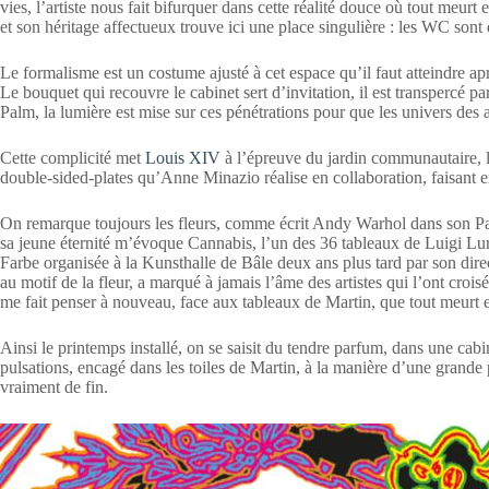
vies, l’artiste nous fait bifurquer dans cette réalité douce où tout meurt
et son héritage affectueux trouve ici une place singulière : les WC sont
Le formalisme est un costume ajusté à cet espace qu’il faut atteindre aprè
Le bouquet qui recouvre le cabinet sert d’invitation, il est transpercé par
Palm, la lumière est mise sur ces pénétrations pour que les univers des ar
Cette complicité met
Louis XIV
à l’épreuve du jardin communautaire, l
double-sided-plates qu’Anne Minazio réalise en collaboration, faisant ex
On remarque toujours les fleurs, comme écrit Andy Warhol dans son Pa
sa jeune éternité m’évoque Cannabis, l’un des 36 tableaux de Luigi Lur
Farbe organisée à la Kunsthalle de Bâle deux ans plus tard par son di
au motif de la fleur, a marqué à jamais l’âme des artistes qui l’ont croi
me fait penser à nouveau, face aux tableaux de Martin, que tout meurt et 
Ainsi le printemps installé, on se saisit du tendre parfum, dans une cab
pulsations, encagé dans les toiles de Martin, à la manière d’une grande p
vraiment de fin.