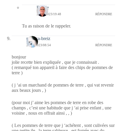
Bernie
27/02/2023/19:48
RÉPONDRE
Tu as raison de le rappeler.
monica-breiz
27/02/2023/08:54
RÉPONDRE
bonjour
jolie recette bien expliquée , que je connaissait .
( remarqué ton appareil à faire des chips de pommes de
terre )
( j ‘ai un marchand de pommes de terre , qui vat revenir
aux beaux jours , )
(pour moi j’ aime les pommes de terre en robe des
champs , c’est une habitude que j ‘ai prise enfant , une
voisine , nous en offrait ainsi , , )
( Les pommes de terre que j ‘achétent , sont culivées sur
une petite ile , la terre sableuse , est fumée avec du