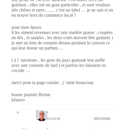
goémon , elles ont un gout particulier , et sont vendues
trés chéres et rares……. c’est un label … je ne sais si on
en trouve hors du commerce local ?
pour mon époux
il les aiment revenues avec une matiére grasse , coupées
en dés , et sautées , les deux cotés doivent être gratinés )
je met un brin de romarin dessus pendant la cuisson ce
qui leur donne un parfum….
( à l ‘ancienne , les gens du pays graissait leur poêle
avec une couenne de lard ) et parfois les faisaient en
cocotte …
merci pour ta page cuisine , j ‘aime beaucoup
bonne journée Bernie
kénavo
Bernie
27/02/2023/19:49
RÉPONDRE