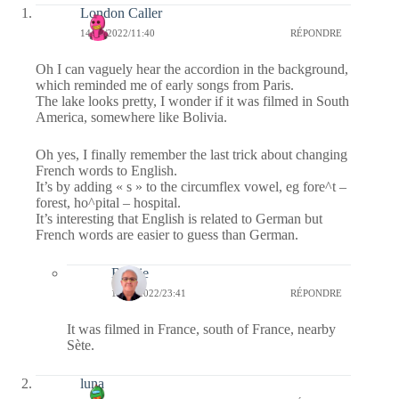
London Caller
14/11/2022/11:40
RÉPONDRE
Oh I can vaguely hear the accordion in the background,
which reminded me of early songs from Paris.
The lake looks pretty, I wonder if it was filmed in South
America, somewhere like Bolivia.
Oh yes, I finally remember the last trick about changing
French words to English.
It’s by adding « s » to the circumflex vowel, eg fore^t –
forest, ho^pital – hospital.
It’s interesting that English is related to German but
French words are easier to guess than German.
Bernie
14/11/2022/23:41
RÉPONDRE
It was filmed in France, south of France, nearby
Sète.
luna