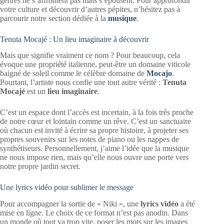
genres ne s’affrontent pas mais s’épousent. Pour approfondir
votre culture et découvrir d’autres pépites, n’hésitez pas à
parcourir notre section dédiée à la
musique
.
Tenuta Mocajé : Un lieu imaginaire à découvrir
Mais que signifie vraiment ce nom ? Pour beaucoup, cela
évoque une propriété italienne, peut-être un domaine viticole
baigné de soleil comme le célèbre domaine de
Mocajo
.
Pourtant, l’artiste nous confie une tout autre vérité :
Tenuta
Mocajé
est un
lieu imaginaire
.
C’est un espace dont l’accès est incertain, à la fois très proche
de notre cœur et lointain comme un rêve. C’est un sanctuaire
où chacun est invité à écrire sa propre histoire, à projeter ses
propres souvenirs sur les notes de piano ou les nappes de
synthétiseurs. Personnellement, j’aime l’idée que la musique
ne nous impose rien, mais qu’elle nous ouvre une porte vers
notre propre jardin secret.
Une lyrics vidéo pour sublimer le message
Pour accompagner la sortie de « Niki », une
lyrics vidéo
a été
mise en ligne. Le choix de ce format n’est pas anodin. Dans
un monde où tout va trop vite, poser les mots sur les images