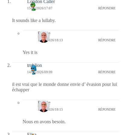
London Caller
15/02/2026/17:07
RÉPONDRE
It sounds like a lullaby.
Bernie
15/02/2026/18:13
RÉPONDRE
Yes it is
trublion
14/02/2026/09:09
RÉPONDRE
il est vrai que le monde donne envie d’ évasion pour lui
échapper
Bernie
15/02/2026/18:15
RÉPONDRE
Nous en avons besoin.
Elisa