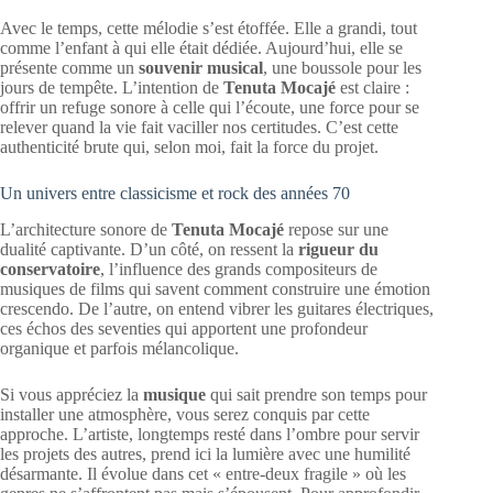
Avec le temps, cette mélodie s’est étoffée. Elle a grandi, tout
comme l’enfant à qui elle était dédiée. Aujourd’hui, elle se
présente comme un
souvenir musical
, une boussole pour les
jours de tempête. L’intention de
Tenuta Mocajé
est claire :
offrir un refuge sonore à celle qui l’écoute, une force pour se
relever quand la vie fait vaciller nos certitudes. C’est cette
authenticité brute qui, selon moi, fait la force du projet.
Un univers entre classicisme et rock des années 70
L’architecture sonore de
Tenuta Mocajé
repose sur une
dualité captivante. D’un côté, on ressent la
rigueur du
conservatoire
, l’influence des grands compositeurs de
musiques de films qui savent comment construire une émotion
crescendo. De l’autre, on entend vibrer les guitares électriques,
ces échos des seventies qui apportent une profondeur
organique et parfois mélancolique.
Si vous appréciez la
musique
qui sait prendre son temps pour
installer une atmosphère, vous serez conquis par cette
approche. L’artiste, longtemps resté dans l’ombre pour servir
les projets des autres, prend ici la lumière avec une humilité
désarmante. Il évolue dans cet « entre-deux fragile » où les