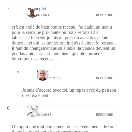
moqueplet
17/09/2022/06:16
RÉPONDRE
et bien voilà de bien bonne recette, j’ai établi un menu
pour la semaine prochaine ou nous serons 12 à
table….et bien sûr je fais du poisson avec des patate
douce….et oui les invités ont intérêts à aimer le poisson,
il faut du changement aussi à table, la viande devient un
peu lassante…..passe une bien agréable journée et
bravo pour tes recettes….
Bernie
17/09/2022/17:12
RÉPONDRE
Je suis d’accord avec toi, un repas avec du poisson
c’est excellent.
jill bill
17/09/2022/06:15
RÉPONDRE
On approche tout doucement de ces événements de fin
d’année, merci pour les suggestions repas…