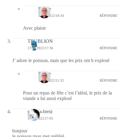
Bernie
19/09/2022/18:34
RÉPONDRE
Avec plaisir
TRUBLION
17/09/2022/17:36
RÉPONDRE
J’ adore le poisson, mais que les prix ont b explosé
Bernie
18/09/2022/11:32
RÉPONDRE
Pour un repas de fête c’est l’idéal, le prix de la
viande a lui aussi explosé
monica-breiz
17/09/2022/17:05
RÉPONDRE
bonjour
le poisson mon met préféré