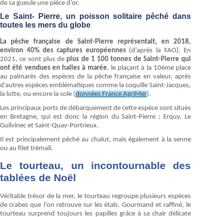
de sa gueule une pièce d’or.
Le Saint- Pierre, un poisson solitaire pêché dans
toutes les mers du globe
La pêche française de Saint-Pierre représentait, en 2018,
environ 40% des captures européennes
(d’après la FAO). En
2021, ce sont plus de
plus de 1 100 tonnes de Saint-Pierre qui
ont été vendues en halles à marée
, le plaçant à la 10ème place
au palmarès des espèces de la pêche française en valeur, après
d’autres espèces emblématiques comme la coquille Saint-Jacques,
la lotte, ou encore la sole (
données France AgriMer
).
Les principaux ports de débarquement de cette espèce sont situés
en Bretagne, qui est donc la région du Saint-Pierre : Erquy, Le
Guilvinec et Saint-Quay-Portrieux.
Il est principalement pêché au chalut, mais également à la senne
ou au filet trémail.
Le tourteau, un incontournable des
tablées de Noël
Véritable trésor de la mer, le tourteau regroupe plusieurs espèces
de crabes que l’on retrouve sur les étals. Gourmand et raffiné, le
tourteau surprend toujours les papilles grâce à sa chair délicate