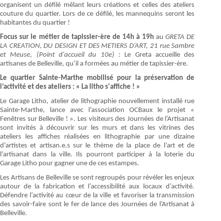
organisent un défilé mêlant leurs créations et celles des ateliers
couture du quartier. Lors de ce défilé, les mannequins seront les
habitantes du quartier !
Focus sur le métier de tapissier-ère de 14h à 19h
au
GRETA DE
LA CREATION, DU DESIGN ET DES METIERS D’ART, 21 rue Sambre
et Meuse, (Point d'accueil du 10e) :
Le Greta accueille des
artisanes de Belleville, qu’il a formées au métier de tapissier-ère.
Le quartier Sainte-Marthe mobilisé pour la préservation de
l’activité et des ateliers : « La litho s'affiche ! »
Le Garage Litho, atelier de lithographie nouvellement installé rue
Sainte-Marthe, lance avec l’association OCBaux le projet «
Fenêtres sur Belleville ! ». Les visiteurs des Journées de l’Artisanat
sont invités à découvrir sur les murs et dans les vitrines des
ateliers les affiches réalisées en lithographie par une dizaine
d’artistes et artisan.e.s sur le thème de la place de l’art et de
l’artisanat dans la ville. Ils pourront participer à la loterie du
Garage Litho pour gagner une de ces estampes.
Les Artisans de Belleville se sont regroupés pour révéler les enjeux
autour de la fabrication et l’accessibilité aux locaux d’activité.
Défendre l’activité au cœur de la ville et favoriser la transmission
des savoir-faire sont le fer de lance des Journées de l’Artisanat à
Belleville.