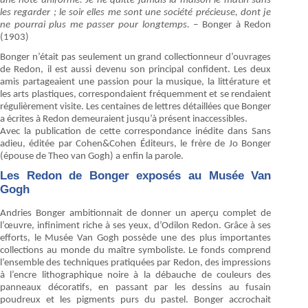
une note uniforme. Je ne quitte jamais la maison le matin sans
les regarder ; le soir elles me sont une société précieuse, dont je
ne pourrai plus me passer pour longtemps. –
Bonger à Redon
(1903)
Bonger n’était pas seulement un grand collectionneur d’ouvrages
de Redon, il est aussi devenu son principal confident. Les deux
amis partageaient une passion pour la musique, la littérature et
les arts plastiques, correspondaient fréquemment et se rendaient
régulièrement visite. Les centaines de lettres détaillées que Bonger
a écrites à Redon demeuraient jusqu’à présent inaccessibles.
Avec la publication de cette correspondance inédite dans Sans
adieu, éditée par Cohen&Cohen Éditeurs, le frère de Jo Bonger
(épouse de Theo van Gogh) a enfin la parole.
Les Redon de Bonger exposés au Musée Van
Gogh
Andries Bonger ambitionnait de donner un aperçu complet de
l’œuvre, infiniment riche à ses yeux, d’Odilon Redon. Grâce à ses
efforts, le Musée Van Gogh possède une des plus importantes
collections au monde du maître symboliste. Le fonds comprend
l’ensemble des techniques pratiquées par Redon, des impressions
à l’encre lithographique noire à la débauche de couleurs des
panneaux décoratifs, en passant par les dessins au fusain
poudreux et les pigments purs du pastel. Bonger accrochait