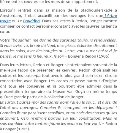
fièrement les œuvres sur les murs de son appartement.
Lorsqu’il rentrait dans sa maison de la Stadhouderskade à
Amsterdam, il était accueilli par des ouvrages tels que
L’Arbre
rouge
ou
Le
Bouddha
.
Dans ses lettres à Redon, Bonger raconte
combien ce contact personnel constant avec les œuvres lui tient à
cœur.
Votre “bouddha” me donne des surprises toujours renouvelées.
Si vous aviez vu, le soir de Noël, mes pièces éclairées discrètement
dans les coins, avec des bougies au lustre, vous auriez été ravi, je
pense. Je me sens là heureux, le soir –
Bonger à Redon (1905)
Dans leurs lettres, Redon et Bonger s’entretenaient souvent de la
meilleure façon de présenter les œuvres. Redon choisissait les
cadres et les passe-partout avec le plus grand soin et en étroite
concertation avec Bonger. Les cadres et passe-partout d’origine
ont tous été conservés et ils pourront être admirés dans la
présentation temporaire du Musée Van Gogh en même temps
qu’une grande partie de la collection de Bonger.
Et surtout parlez-moi des cadres dont j’ai eu le souci, et aussi de
l’effet des ouvrages. Combien ils changent en les déplaçant !
Combien ils me paraissent sensibles, et touchés des choses qui les
entourent. Cela m’effraie parfois sur leur constitution. Mais je
sais combien votre tenture jaune les exalte et leur vont. –
Redon
à Bonger (1905).