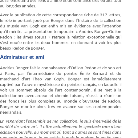
aussi entretenu des liens d’amitié et de confiance très étroits tout
au long des années.
Avec la publication de cette correspondance riche de 317 lettres,
le rôle important joué par Bonger dans l’histoire de la collection
du musée Van Gogh est enfin mis en évidence avec l’attention
qu’il mérite. La présentation temporaire « Andries Bonger-Odilon
Redon : les âmes sœurs » retrace la relation exceptionnelle qui
s’est nouée entre les deux hommes, en donnant à voir les plus
beaux Redon de Bonger.
Admirateur et ami
Andries Bonger fait la connaissance d’Odilon Redon et de son art
à Paris, par l’intermédiaire du peintre Émile Bernard et du
marchand d’art Theo van Gogh. Bonger est immédiatement
captivé par l’œuvre mystérieuse du peintre français, en laquelle il
voit un sommet absolu de l’art contemporain. Il se met à la
collectionner avec ardeur et chemin faisant, réussit à réunir un
des fonds les plus complets au monde d’ouvrages de Redon.
Bonger se montre alors très en avance sur ses contemporains
néerlandais.
En regardant l’ensemble de ma collection, je suis émerveillé de la
variété de votre art. Il offre actuellement le spectacle rare d’une
éclosion nouvelle, au moment où tant d’autres se sont figés dans