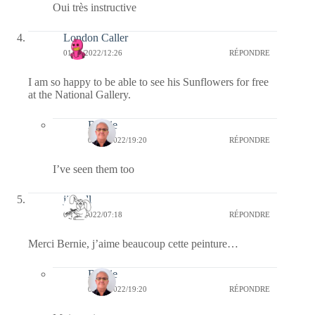
Oui très instructive
London Caller
01/04/2022/12:26
RÉPONDRE
I am so happy to be able to see his Sunflowers for free
at the National Gallery.
Bernie
01/04/2022/19:20
RÉPONDRE
I’ve seen them too
jill bill
01/04/2022/07:18
RÉPONDRE
Merci Bernie, j’aime beaucoup cette peinture…
Bernie
01/04/2022/19:20
RÉPONDRE