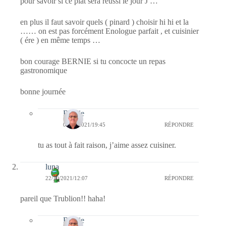
pour savoir si ce plat sera réussi le jour J …
en plus il faut savoir quels ( pinard ) choisir hi hi et la
…… on est pas forcément Enologue parfait , et cuisinier
( ére ) en même temps …
bon courage BERNIE si tu concocte un repas
gastronomique
bonne journée
Bernie
08/11/2021/19:45
RÉPONDRE
tu as tout à fait raison, j’aime assez cuisiner.
luna
22/10/2021/12:07
RÉPONDRE
pareil que Trublion!! haha!
Bernie