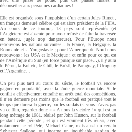
avec une phase de poule, puis des phases finales, à
déconseiller aux personnes cardiaques !
Elle est organisée sous l’impulsion d’un certain Jules Rimet ,
un français demeuré célèbre qui est alors président de la FIFA.
Au cours de ce tournoi, 13 pays sont représentés (et
l’Angleterre est absente pour avoir refusé de faire la traversée
en bateau, jugée trop dangereuse). Pour l’Europe nous
retrouvons les nations suivantes : la France, la Belgique, la
Roumanie et la Yougoslavie ; pour l’Amérique du Nord nous
retrouvons : les USA et le Mexique ; et enfin pour ce qui est
de l’Amérique du Sud (en force puisque sur place…), il y aura
le Pérou, la Bolivie, le Chili, le Brésil, le Paraguay, l’Uruguay
et l’Argentine…
Un peu plus tard au cours du siècle, le football va encore
gagner en popularité, avec la 2nde guerre mondiale. Si le
conflit a effectivement entraîné un arrêt total des compétitions,
il n’en demeure pas moins que le football est pratiqué tout le
temps que durera la guerre, par les soldats (si vous n’avez pas
vu ce film, regardez donc « « A nous la victoire ! » qui est un
long métrage de 1981, réalisé par John Huston, sur le football
pendant cette période ; et qui est vraiment très réussi, avec
notamment le roi Pelé, Michael Caine, mais aussi un certain
Sylvester Stallone, qui incarne un inoubliable gardien de