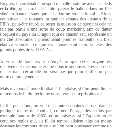
En gros, il consistait à un sport de balle pratiqué avec les pieds
et la tête, qui consistait à faire passer le ballon dans un filet
situé en hauteur, sans que le ballon ne touche le sol… Alors,
connaissant les rouages un tantinet vénaux des arcanes de la
FIFA, peut-être faut-il se poser la question de savoir si cela ne
fait pas partie d’une sorte de coup marketing afin de flatter
l’orgueil du pays du Dragon (qui de chacun sait, représente un
marché absolument phénoménal pour le football), ou bien
était-ce vraiment ce que les choses sont dans la têtes des
grands pontes de la FIFA ?…
A vous de trancher, il n’empêche que cette origine est
relativement méconnue et que nous trouvions intéressant de la
relater dans cet article, ne serait-ce que pour étoffer un peu
notre culture générale…
Mais revenons à notre football à l’anglaise, si l’on peut dire, et
reprenons le fil du récit que nous avons entrepris plus tôt…
Petit à petit donc, on voit disparaître certaines choses dans la
pratique même du football, comme l’usage des mains par
exemple (autour de 1860), et on assiste aussi à l’apparition de
certaines règles qui, au fil du temps, allaient plus ou moins
dessiner les contours de ce que l’on peut envisager comme un