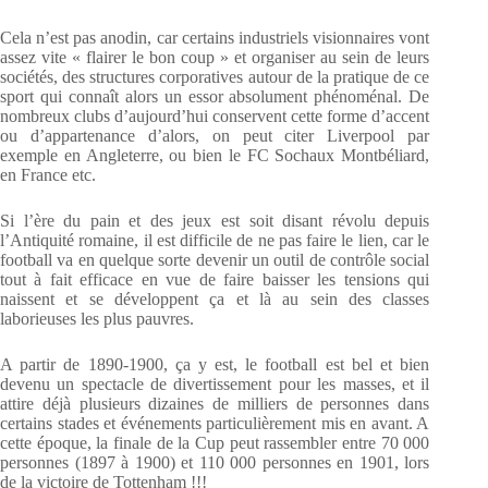
Cela n’est pas anodin, car certains industriels visionnaires vont
assez vite « flairer le bon coup » et organiser au sein de leurs
sociétés, des structures corporatives autour de la pratique de ce
sport qui connaît alors un essor absolument phénoménal. De
nombreux clubs d’aujourd’hui conservent cette forme d’accent
ou d’appartenance d’alors, on peut citer Liverpool par
exemple en Angleterre, ou bien le FC Sochaux Montbéliard,
en France etc.
Si l’ère du pain et des jeux est soit disant révolu depuis
l’Antiquité romaine, il est difficile de ne pas faire le lien, car le
football va en quelque sorte devenir un outil de contrôle social
tout à fait efficace en vue de faire baisser les tensions qui
naissent et se développent ça et là au sein des classes
laborieuses les plus pauvres.
A partir de 1890-1900, ça y est, le football est bel et bien
devenu un spectacle de divertissement pour les masses, et il
attire déjà plusieurs dizaines de milliers de personnes dans
certains stades et événements particulièrement mis en avant. A
cette époque, la finale de la Cup peut rassembler entre 70 000
personnes (1897 à 1900) et 110 000 personnes en 1901, lors
de la victoire de Tottenham !!!