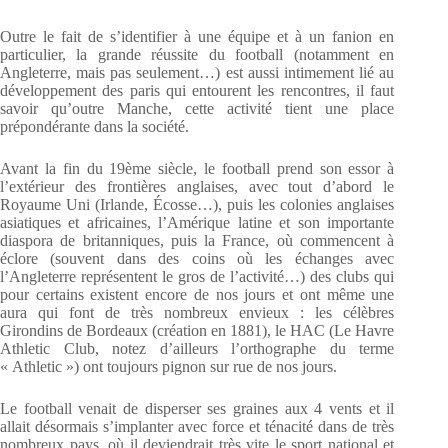
Outre le fait de s’identifier à une équipe et à un fanion en
particulier, la grande réussite du football (notamment en
Angleterre, mais pas seulement…) est aussi intimement lié au
développement des paris qui entourent les rencontres, il faut
savoir qu’outre Manche, cette activité tient une place
prépondérante dans la société.
Avant la fin du 19ème siècle, le football prend son essor à
l’extérieur des frontières anglaises, avec tout d’abord le
Royaume Uni (Irlande, Écosse…), puis les colonies anglaises
asiatiques et africaines, l’Amérique latine et son importante
diaspora de britanniques, puis la France, où commencent à
éclore (souvent dans des coins où les échanges avec
l’Angleterre représentent le gros de l’activité…) des clubs qui
pour certains existent encore de nos jours et ont même une
aura qui font de très nombreux envieux : les célèbres
Girondins de Bordeaux (création en 1881), le HAC (Le Havre
Athletic Club, notez d’ailleurs l’orthographe du terme
« Athletic ») ont toujours pignon sur rue de nos jours.
Le football venait de disperser ses graines aux 4 vents et il
allait désormais s’implanter avec force et ténacité dans de très
nombreux pays, où il deviendrait très vite le sport national et