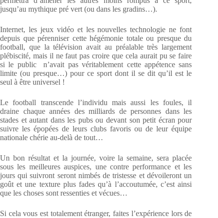
permettra d’amener les autres moins rompus à ce sport,
jusqu’au mythique pré vert (ou dans les gradins…).
Internet, les jeux vidéo et les nouvelles technologie ne font
depuis que pérenniser cette hégémonie totale ou presque du
football, que la télévision avait au préalable très largement
plébiscité, mais il ne faut pas croire que cela aurait pu se faire
si le public n’avait pas véritablement cette appétence sans
limite (ou presque…) pour ce sport dont il se dit qu’il est le
seul à être universel !
Le football transcende l’individu mais aussi les foules, il
draine chaque années des milliards de personnes dans les
stades et autant dans les pubs ou devant son petit écran pour
suivre les épopées de leurs clubs favoris ou de leur équipe
nationale chérie au-delà de tout…
Un bon résultat et la journée, voire la semaine, sera placée
sous les meilleures auspices, une contre performance et les
jours qui suivront seront nimbés de tristesse et dévoileront un
goût et une texture plus fades qu’à l’accoutumée, c’est ainsi
que les choses sont ressenties et vécues…
Si cela vous est totalement étranger, faites l’expérience lors de