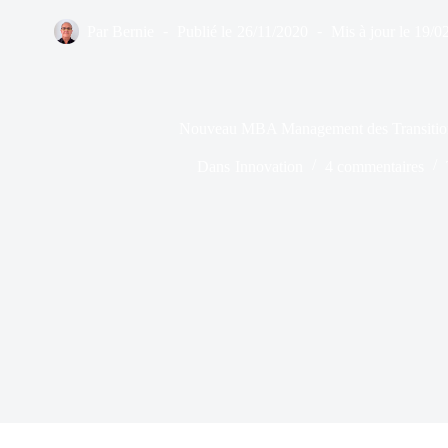
Par
Bernie
Publié le
26/11/2020
Mis à jour le
19/0
Nouveau MBA Management des Transition
Dans
Innovation
4 commentaires