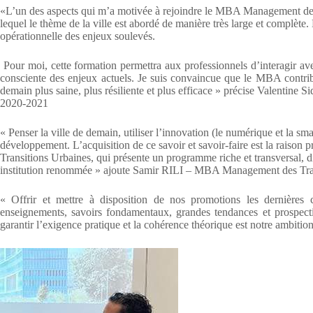
«L’un des aspects qui m’a motivée à rejoindre le MBA Management des
lequel le thème de la ville est abordé de manière très large et complète
opérationnelle des enjeux soulevés.
Pour moi, cette formation permettra aux professionnels d’interagir avec
consciente des enjeux actuels. Je suis convaincue que le MBA contribu
demain plus saine, plus résiliente et plus efficace » précise Valenti
2020-2021
« Penser la ville de demain, utiliser l’innovation (le numérique et la sm
développement. L’acquisition de ce savoir et savoir-faire est la raiso
Transitions Urbaines, qui présente un programme riche et transversal, d
institution renommée » ajoute Samir RILI – MBA Management des Tra
« Offrir et mettre à disposition de nos promotions les dernières
enseignements, savoirs fondamentaux, grandes tendances et prospectiv
garantir l’exigence pratique et la cohérence théorique est notre ambition