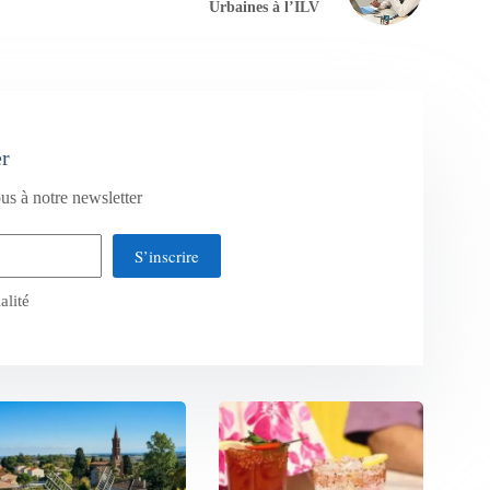
Urbaines à l’ILV
er
us à notre newsletter
S’inscrire
alité