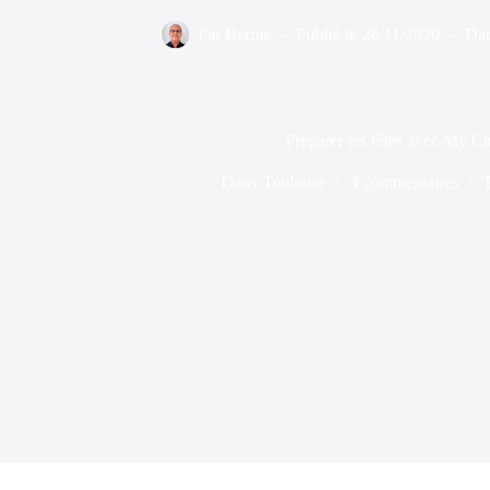
Par
Bernie
Publié le
26/11/2020
Da
Préparer les fêtes avec My C
Dans
Toulouse
4 commentaires
T