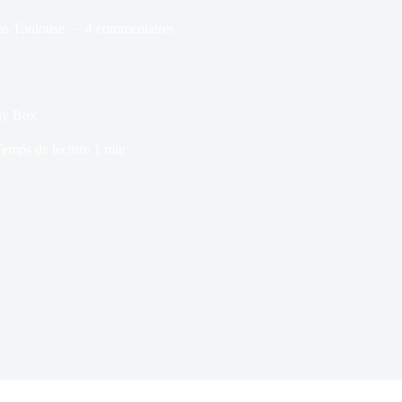
ns
Toulouse
4 commentaires
ity Box
emps de lecture
1 min