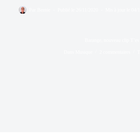
Par
Bernie
Publié le
26/11/2020
Mis à jour le
04/
Barange, nouveau clip T’es
Dans
Musique
2 commentaires
T