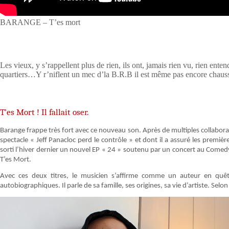
BARANGE – T’es mort
Les vieux, y s’rappellent plus de rien, ils ont, jamais rien vu, rien ente
quartiers…Y r’niflent un mec d’la B.R.B il est même pas encore chauss
T’es Mort ! Il fallait oser.
Barange frappe très fort avec ce nouveau son. Après de multiples collabora
spectacle « Jeff Panacloc perd le contrôle » et dont il a assuré les premièr
sorti l’hiver dernier un nouvel EP « 24 » soutenu par un concert au Comedy 
T’es Mort.
Avec ces deux titres, le musicien s’affirme comme un auteur en quête
autobiographiques. Il parle de sa famille, ses origines, sa vie d’artiste. Selo