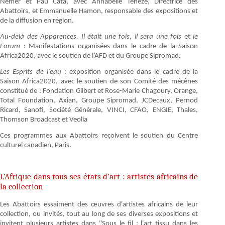
Nemer et Pau Cata, avec Annabelle Ténèze, Directrice des
Abattoirs, et Emmanuelle Hamon, responsable des expositions et
de la diffusion en région.
Au-delà des Apparences. Il était une fois, il sera une fois
et
le
Forum
: Manifestations organisées dans le cadre de la Saison
Africa2020, avec le soutien de l’AFD et du Groupe Sipromad.
Les Esprits de l'eau
: exposition organisée dans le cadre de la
Saison Africa2020, avec le soutien de son Comité des mécènes
constitué de : Fondation Gilbert et Rose-Marie Chagoury, Orange,
Total Foundation, Axian, Groupe Sipromad, JCDecaux, Pernod
Ricard, Sanofi, Société Générale, VINCI, CFAO, ENGIE, Thales,
Thomson Broadcast et Veolia
Ces programmes aux Abattoirs reçoivent le soutien du Centre
culturel canadien, Paris.
L'Afrique dans tous ses états d'art : artistes africains de
la collection
Les Abattoirs essaiment des œuvres d'artistes africains de leur
collection, ou invités, tout au long de ses diverses expositions et
invitent plusieurs artistes dans "Sous le fil : l'art tissu dans les