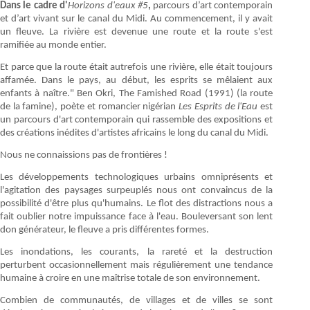
Dans le cadre d'
Horizons d'eaux #5
,
parcours d’art contemporain
et d’art vivant sur le canal du Midi. Au commencement, il y avait
un fleuve. La rivière est devenue une route et la route s'est
ramifiée au monde entier.
Et parce que la route était autrefois une rivière, elle était toujours
affamée. Dans le pays, au début, les esprits se mêlaient aux
enfants à naître." Ben Okri, The Famished Road (1991) (la route
de la famine), poète et romancier nigérian
Les Esprits de l'Eau
est
un parcours d'art contemporain qui rassemble des expositions et
des créations inédites d'artistes africains le long du canal du Midi.
Nous ne connaissions pas de frontières !
Les développements technologiques urbains omniprésents et
l'agitation des paysages surpeuplés nous ont convaincus de la
possibilité d'être plus qu'humains. Le flot des distractions nous a
fait oublier notre impuissance face à l'eau. Bouleversant son lent
don générateur, le fleuve a pris différentes formes.
Les inondations, les courants, la rareté et la destruction
perturbent occasionnellement mais régulièrement une tendance
humaine à croire en une maîtrise totale de son environnement.
Combien de communautés, de villages et de villes se sont