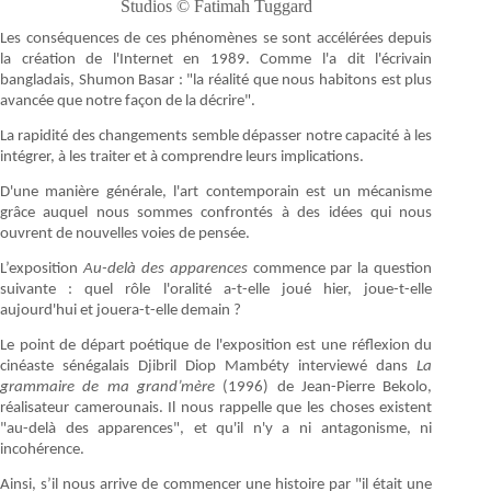
Studios © Fatimah Tuggard
Les conséquences de ces phénomènes se sont accélérées depuis
la création de l'Internet en 1989. Comme l'a dit l'écrivain
bangladais, Shumon Basar : "la réalité que nous habitons est plus
avancée que notre façon de la décrire".
La rapidité des changements semble dépasser notre capacité à les
intégrer, à les traiter et à comprendre leurs implications.
D'une manière générale, l'art contemporain est un mécanisme
grâce auquel nous sommes confrontés à des idées qui nous
ouvrent de nouvelles voies de pensée.
L’exposition
Au-delà des apparences
commence par la question
suivante : quel rôle l'oralité a-t-elle joué hier, joue-t-elle
aujourd'hui et jouera-t-elle demain ?
Le point de départ poétique de l'exposition est une réflexion du
cinéaste sénégalais Djibril Diop Mambéty interviewé dans
La
grammaire de ma grand’mère
(1996) de Jean-Pierre Bekolo,
réalisateur camerounais. Il nous rappelle que les choses existent
"au-delà des apparences", et qu'il n'y a ni antagonisme, ni
incohérence.
Ainsi, s’il nous arrive de commencer une histoire par "il était une