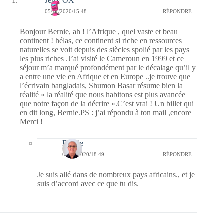
Jerry OX
05/11/2020/15:48
RÉPONDRE
Bonjour Bernie, ah ! l’Afrique , quel vaste et beau
continent ! hélas, ce continent si riche en ressources
naturelles se voit depuis des siècles spolié par les pays
les plus riches .J’ai visité le Cameroun en 1999 et ce
séjour m’a marqué profondément par le décalage qu’il y
a entre une vie en Afrique et en Europe ..je trouve que
l’écrivain bangladais, Shumon Basar résume bien la
réalité « la réalité que nous habitons est plus avancée
que notre façon de la décrire ».C’est vrai ! Un billet qui
en dit long, Bernie.PS : j’ai répondu à ton mail ,encore
Merci !
Bernie
05/11/2020/18:49
RÉPONDRE
Je suis allé dans de nombreux pays africains., et je
suis d’accord avec ce que tu dis.