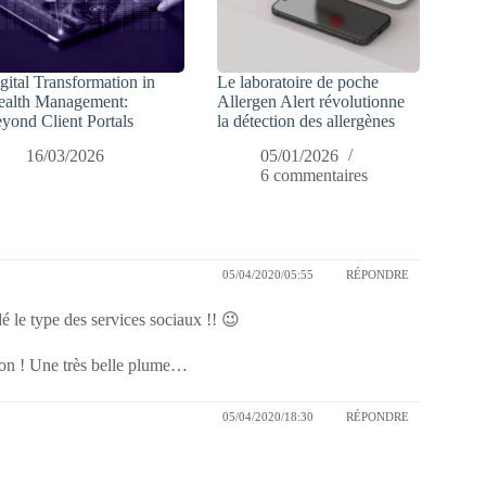
gital Transformation in
Le laboratoire de poche
alth Management:
Allergen Alert révolutionne
yond Client Portals
la détection des allergènes
16/03/2026
05/01/2026
6 commentaires
05/04/2020/05:55
RÉPONDRE
dé le type des services sociaux !! 😉
chon ! Une très belle plume…
05/04/2020/18:30
RÉPONDRE