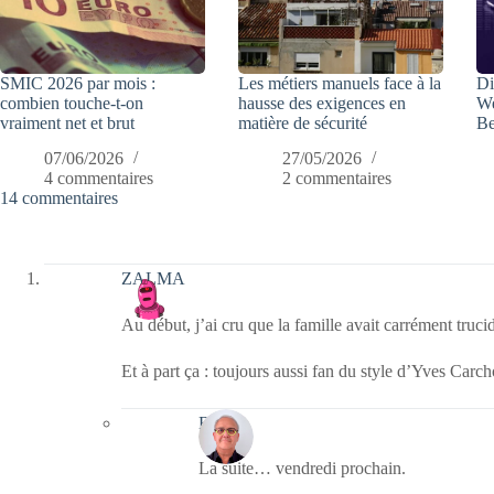
SMIC 2026 par mois :
Les métiers manuels face à la
Di
combien touche-t-on
hausse des exigences en
We
vraiment net et brut
matière de sécurité
Be
07/06/2026
27/05/2026
4 commentaires
2 commentaires
14 commentaires
ZALMA
Au début, j’ai cru que la famille avait carrément truci
Et à part ça : toujours aussi fan du style d’Yves Car
Bernie
La suite… vendredi prochain.