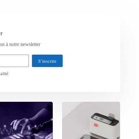
er
us à notre newsletter
S’inscrire
alité