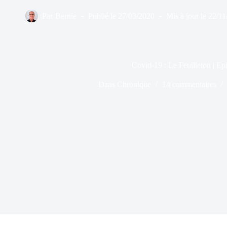
Par
Bernie
Publié le
27/03/2020
Mis à jour le
22/11
Covid-19 : Le Feuilleton | Ep
Dans
Chronique
14 commentaires