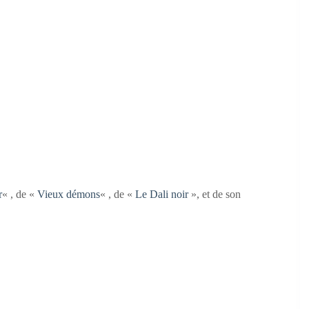
r
« , de «
Vieux démons
« , de «
Le Dali noir
», et de son