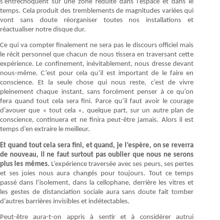
s’entrechoquent sur une zone réduite dans l’espace et dans le
temps. Cela produit des tremblements de magnitudes variées qui
vont sans doute réorganiser toutes nos installations et
réactualiser notre disque dur.
Ce qui va compter finalement ne sera pas le discours officiel mais
le récit personnel que chacun de nous tissera en traversant cette
expérience. Le confinement, inévitablement, nous dresse devant
nous-même. C’est pour cela qu’il est important de le faire en
conscience. Et la seule chose qui nous reste, c’est de vivre
pleinement chaque instant, sans forcément penser à ce qu’on
fera quand tout cela sera fini. Parce qu’il faut avoir le courage
d’avouer que « tout cela », quelque part, sur un autre plan de
conscience, continuera et ne finira peut-être jamais. Alors il est
temps d’en extraire le meilleur.
Et quand tout cela sera fini, et quand, je l’espère, on se reverra
de nouveau, il ne faut surtout pas oublier que nous ne serons
plus les mêmes.
L’expérience traversée avec ses peurs, ses pertes
et ses joies nous aura changés pour toujours. Tout ce temps
passé dans l’isolement, dans la cellophane, derrière les vitres et
les gestes de distanciation sociale aura sans doute fait tomber
d’autres barrières invisibles et indétectables.
Peut-être aura-t-on appris à sentir et à considérer autrui