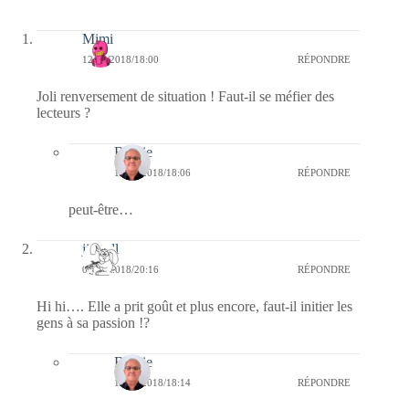
Mimi
12/11/2018/18:00
RÉPONDRE
Joli renversement de situation ! Faut-il se méfier des
lecteurs ?
Bernie
12/11/2018/18:06
RÉPONDRE
peut-être…
jill bill
09/11/2018/20:16
RÉPONDRE
Hi hi…. Elle a prit goût et plus encore, faut-il initier les
gens à sa passion !?
Bernie
10/11/2018/18:14
RÉPONDRE