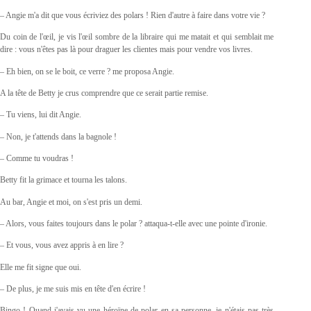
– Angie m'a dit que vous écriviez des polars ! Rien d'autre à faire dans votre vie ?
Du coin de l'œil, je vis l'œil sombre de la libraire qui me matait et qui semblait me
dire : vous n'êtes pas là pour draguer les clientes mais pour vendre vos livres.
– Eh bien, on se le boit, ce verre ? me proposa Angie.
A la tête de Betty je crus comprendre que ce serait partie remise.
– Tu viens, lui dit Angie.
– Non, je t'attends dans la bagnole !
– Comme tu voudras !
Betty fit la grimace et tourna les talons.
Au bar, Angie et moi, on s'est pris un demi.
– Alors, vous faites toujours dans le polar ? attaqua-t-elle avec une pointe d'ironie.
– Et vous, vous avez appris à en lire ?
Elle me fit signe que oui.
– De plus, je me suis mis en tête d'en écrire !
Bingo ! Quand j'avais vu une héroïne de polar en sa personne, je n'étais pas très