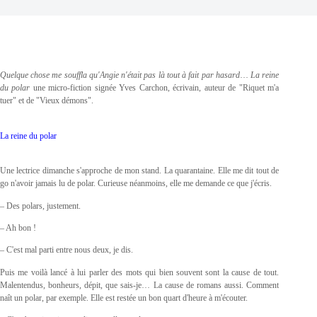
Quelque chose me souffla qu'Angie n'était pas là tout à fait par hasard
…
La reine
du polar
une micro-fiction signée Yves Carchon, écrivain, auteur de "Riquet m'a
tuer" et de "Vieux démons".
La reine du polar
Une lectrice dimanche s'approche de mon stand. La quarantaine. Elle me dit tout de
go n'avoir jamais lu de polar. Curieuse néanmoins, elle me demande ce que j'écris.
– Des polars, justement.
– Ah bon !
– C'est mal parti entre nous deux, je dis.
Puis me voilà lancé à lui parler des mots qui bien souvent sont la cause de tout.
Malentendus, bonheurs, dépit, que sais-je… La cause de romans aussi. Comment
naît un polar, par exemple. Elle est restée un bon quart d'heure à m'écouter.