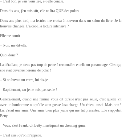
– C'est bon, je vais vous lire, a-t-elle conclu.
Dans dix ans, j'en suis sûr, elle ne lira QUE des polars.
Deux ans plus tard, ma lectrice me croisa à nouveau dans un salon du livre. Je la
trouvais changée. L'alcool, la lecture intensive ?
Elle me sourit.
– Non, me dit-elle.
Quoi donc ?
La détaillant, je n'eus pas trop de peine à reconnaître en elle un personnage. C'est ça,
elle était devenue héroïne de polar !
– Si on buvait un verre, lui dis-je.
– Rapidement, car je ne suis pas seule !
Généralement, quand une femme vous dit qu'elle n'est pas seule, c'est qu'elle vit
avec un bonhomme ou qu'elle a un gosse à sa charge. Un chien, aussi. Mais non !
Là, c'était une amie. Une amie bien plus jeune qui me fut présentée. Elle s'appelait
Betty.
– Vous, c'est Frank, dit Betty, mastiquant un chewing-gum.
– C'est ainsi qu'on m'appelle.