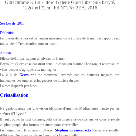
Ultrachrome K3 sur llford Galerie Gold Fiber Silk baryté,
122cmx172cm, Ed N°1/5+ 2EA, 2016
Sea Levels, 2017
Définition
Le niveau de la mer est la hauteur moyenne de la surface de la mer par rapport à un
niveau de référence suffisamment stable.
Altitude
Elle se définit par rapport au niveau de la mer.
Beyrouth s’élève et se construit dans un chaos qui étouffe l’horizon, et repousse les
villas venues s’agripper aux montagnes.
La ville de
Kesrouani
est mouvante, rythmée par les hauteurs inégales des
immeubles, les ombres et les percées de lumière du ciel.
La mer disparaît peu à peu.
Cristallisation
Ne gardons-nous pas une vision idyllique d’une mer Méditerranée hantée par les
sirènes d’Ulysse ?
Il faut trouver la juste distance, celle où la lumière se dépose sur les côtes et révèle
au photographe des formes dessinées pour émerveiller.
En poursuivant le voyage d’Ulysse,
Stephan Crasneanscki
s’attache à récolter
différents témoignages visant à perturber la temporalité.