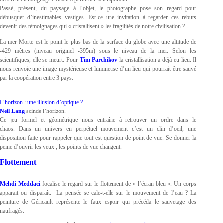
Passé, présent, du paysage à l’objet, le photographe pose son regard pour
débusquer d’inestimables vestiges. Est-ce une invitation à regarder ces rebuts
devenir des témoignages qui « cristallisent » les fragilités de notre civilisation ?
La mer Morte est le point le plus bas de la surface du globe avec une altitude de
-429 mètres (niveau originel -395m) sous le niveau de la mer. Selon les
scientifiques, elle se meurt. Pour
Tim Parchikov
la cristallisation a déjà eu lieu. Il
nous renvoie une image mystérieuse et lumineuse d’un lieu qui pourrait être sauvé
par la coopération entre 3 pays.
L’horizon : une illusion d’optique ?
Neil Lang
scinde l’horizon.
Ce jeu formel et géométrique nous entraîne à retrouver un ordre dans le
chaos. Dans un univers en perpétuel mouvement c’est un clin d’oeil, une
disposition faite pour rappeler que tout est question de point de vue. Se donner la
peine d’ouvrir les yeux ; les points de vue changent.
Flottement
Mehdi Meddaci
focalise le regard sur le flottement de « l’écran bleu ». Un corps
apparait ou disparaît. La pensée se cale-t-elle sur le mouvement de l’eau ? La
peinture de Géricault représente le faux espoir qui précéda le sauvetage des
naufragés.