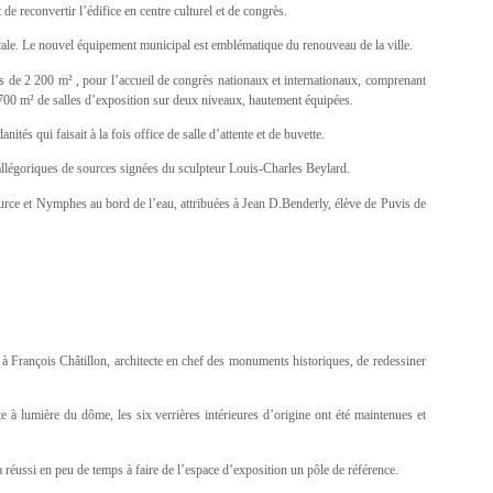
 de reconvertir l’édifice en centre culturel et de congrès.
ocale. Le nouvel équipement municipal est emblématique du renouveau de la ville.
rès de 2 200 m² , pour l’accueil de congrès nationaux et internationaux, comprenant
e 700 m² de salles d’exposition sur deux niveaux, hautement équipées.
ités qui faisait à la fois office de salle d’attente et de buvette.
ues allégoriques de sources signées du sculpteur Louis-Charles Beylard.
urce et Nymphes au bord de l’eau, attribuées à Jean D.Benderly, élève de Puvis de
 à François Châtillon, architecte en chef des monuments historiques, de redessiner
îte à lumière du dôme, les six verrières intérieures d’origine ont été maintenues et
 réussi en peu de temps à faire de l’espace d’exposition un pôle de référence.