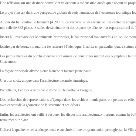
Une réflexion sur une destinée nouvelle et valorisante a été aussitôt lancée qui a abouti au projet
Le projet s’inscrit dans une perspective globale de redynamisation de l’économie touristique l
Autour du hall central, le bâtiment (4 200 m² de surfaces utiles) accueille : un centre de cong
une salle de 382 places, 8 salles de séminaires et des espaces de détente ; un espace culturel d
Inscrit à l’inventaire des Monuments historiques, le hall principal était autrefois un lieu de mondan
Eclairé par de beaux vitraux, il a été restauré à l’identique. Il abrite en particulier quatre stat
Les parois latérales du porche d’entrée sont ornées de deux toiles marouflées Nymphes à la So
Chavannes.
La façade principale alterne pierre blanche et faïence jaune paille.
C’est un choix unique dans l’architecture thermale lémanique.
Par ailleurs, l’édifice a retrouvé le dôme qui le coiffait à l’origine.
Des recherches de représentations d’époque dans les archives municipales ont permis en effet,
avec exactitude la géométrie de la structure et ses décors.
Enfin, les architectes ont veillé à restituer les dispositifs architecturaux majeurs comme la bo
restaurées sur place.
Grâce à la qualité de ces aménagements et au choix d’une programmation prestigieuse, la Ville a