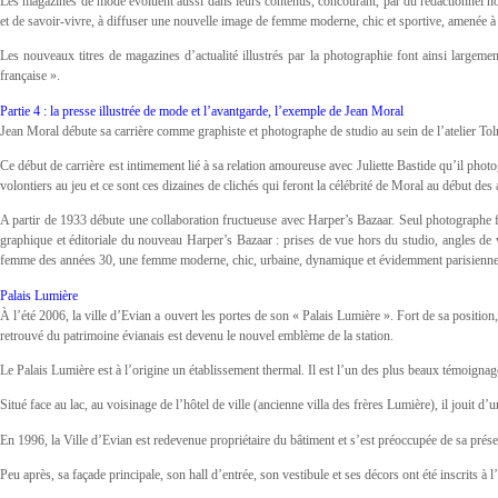
Les magazines de mode évoluent aussi dans leurs contenus, concourant, par du rédactionnel no
et de savoir-vivre, à diffuser une nouvelle image de femme moderne, chic et sportive, amenée à
Les nouveaux titres de magazines d’actualité illustrés par la photographie font ainsi larg
française ».
Partie 4 : la presse illustrée de mode et l’avantgarde, l’exemple de Jean Moral
Jean Moral débute sa carrière comme graphiste et photographe de studio au sein de l’atelier Tol
Ce début de carrière est intimement lié à sa relation amoureuse avec Juliette Bastide qu’il photo
volontiers au jeu et ce sont ces dizaines de clichés qui feront la célébrité de Moral au début d
A partir de 1933 débute une collaboration fructueuse avec Harper’s Bazaar. Seul photographe f
graphique et éditoriale du nouveau Harper’s Bazaar : prises de vue hors du studio, angles de v
femme des années 30, une femme moderne, chic, urbaine, dynamique et évidemment parisienne
Palais Lumière
À l’été 2006, la ville d’Evian a ouvert les portes de son « Palais Lumière ». Fort de sa position,
retrouvé du patrimoine évianais est devenu le nouvel emblème de la station.
Le Palais Lumière est à l’origine un établissement thermal. Il est l’un des plus beaux témoigna
Situé face au lac, au voisinage de l’hôtel de ville (ancienne villa des frères Lumière), il jouit d’
En 1996, la Ville d’Evian est redevenue propriétaire du bâtiment et s’est préoccupée de sa prése
Peu après, sa façade principale, son hall d’entrée, son vestibule et ses décors ont été inscrits 