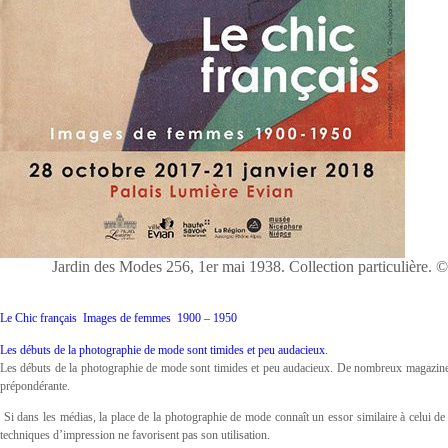
Jardin des Modes 256, 1er mai 1938. Collection particulière.
Le Chic français Images de femmes 1900 – 1950
Les débuts de la photographie de mode sont timides et peu audacieux.
Les débuts de la photographie de mode sont timides et peu audacieux. De nombreux magazine
prépondérante.
Si dans les médias, la place de la photographie de mode connaît un essor similaire à celui de
techniques d’impression ne favorisent pas son utilisation.