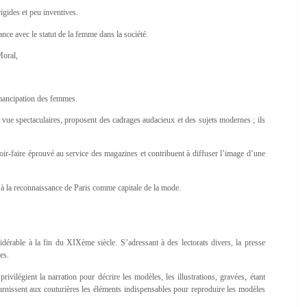
igides et peu inventives.
ce avec le statut de la femme dans la société.
Moral,
émancipation des femmes.
 vue spectaculaires, proposent des cadrages audacieux et des sujets modernes ; ils
oir-faire éprouvé au service des magazines et contribuent à diffuser l’image d’une
nt à la reconnaissance de Paris comme capitale de la mode.
dérable à la fin du XIXème siècle. S’adressant à des lectorats divers, la presse
es.
ivilégient la narration pour décrire les modèles, les illustrations, gravées, étant
fournissent aux couturières les éléments indispensables pour reproduire les modèles