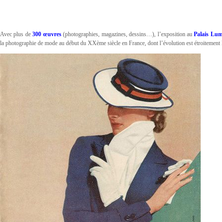
Avec plus de
300 œuvres
(photographies, magazines, dessins…), l’exposition au
Palais Lum
la photographie de mode au début du XXème siècle en France, dont l’évolution est étroitement li