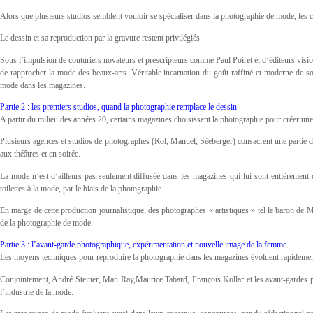
Alors que plusieurs studios semblent vouloir se spécialiser dans la photographie de mode, les co
Le dessin et sa reproduction par la gravure restent privilégiés.
Sous l’impulsion de couturiers novateurs et prescripteurs comme Paul Poiret et d’éditeurs visionn
de rapprocher la mode des beaux-arts. Véritable incarnation du goût raffiné et moderne de 
mode dans les magazines.
Partie 2 : les premiers studios, quand la photographie remplace le dessin
A partir du milieu des années 20, certains magazines choisissent la photographie pour créer une 
Plusieurs agences et studios de photographes (Rol, Manuel, Séeberger) consacrent une partie d
aux théâtres et en soirée.
La mode n’est d’ailleurs pas seulement diffusée dans les magazines qui lui sont entièrement
toilettes à la mode, par le biais de la photographie.
En marge de cette production journalistique, des photographes « artistiques » tel le baron de M
de la photographie de mode.
Partie 3 : l’avant-garde photographique, expérimentation et nouvelle image de la femme
Les moyens techniques pour reproduire la photographie dans les magazines évoluent rapidement à
Conjointement, André Steiner, Man Ray,Maurice Tabard, François Kollar et les avant-gardes 
l’industrie de la mode.