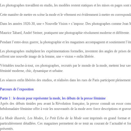
Les photographes travaillent en studio, les modèles restent statiques et les mises en pages sont r
Cette manière de mettre en scène la mode et le vêtement est évidemment à mettre en correspondan
Dans les années 1920-30, une « Nouvelle Vision » s’impose. Des photographes comme Jean 
Maurice Tabard, André Steiner, pratiquent une photographie résolument moderne et différente.
Pendant l’entre-deux guerre, la photographie et les magazines accompagnent et soutiennent l’
Les photographes multiplient les expérimentations formelles, inventent des angles de prises de
offrent une nouvelle image de la femme, une « vision » enfin libérée.
Véritables touche-à-tout, ces photographes, recrutés par le monde de la mode, mettent leur sav
féminité moderne, chic, dynamique et urbaine.
Les séances enfin libérées des studios, et réalisées dans les rues de Paris participent pleineme
Parcours de l’exposition
Partie 1 : le dessin pour représenter la mode, les débuts de la presse féminine
Après des débuts timides peu avant la Révolution française, la presse connaît un essor consi
hebdomadaire féminine offre à voir les nouveautés de la mode avec force descriptions et gravur
La Mode illustrée, Les Modes, Le Petit Echo de la Mode
sont imprimés en grand format et pr
particulièrement détaillées. Ces magazines permettent de se tenir au courant de l’actualité et 
présentés.