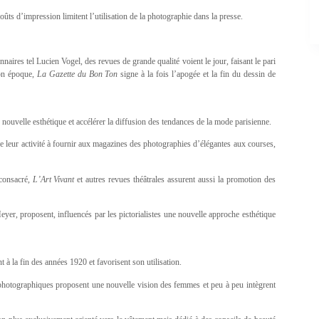
ûts d’impression limitent l’utilisation de la photographie dans la presse.
aires tel Lucien Vogel, des revues de grande qualité voient le jour, faisant le pari
son époque,
La Gazette du Bon Ton
signe à la fois l’apogée et la fin du dessin de
nouvelle esthétique et accélérer la diffusion des tendances de la mode parisienne.
e leur activité à fournir aux magazines des photographies d’élégantes aux courses,
 consacré,
L’Art Vivant
et autres revues théâtrales assurent aussi la promotion des
eyer, proposent, influencés par les pictorialistes une nouvelle approche esthétique
 la fin des années 1920 et favorisent son utilisation.
photographiques proposent une nouvelle vision des femmes et peu à peu intègrent