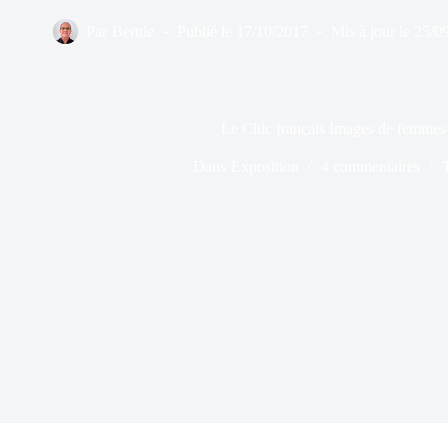
Par
Bernie
Publié le
17/10/2017
Mis à jour le
25/0
Le Chic français Images de femmes
Dans
Exposition
4 commentaires