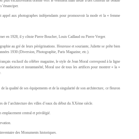
n plus exclusivement orienté vers le vêtement mais dédié à des conseils de beauté
 s’émanciper.
ement appel aux photographes indépendants pour promouvoir la mode et la « femme
mer en 1928, il y côtoie Pierre Boucher, Louis Caillaud ou Pierre Verger.
graphie au gré de leurs pérégrinations. Heureuse et souriante, Juliette se prête bien
es années 1930 (Diversion, Photographie, Paris Magazine, etc.).
rançais exclusif du célèbre magazine, le style de Jean Moral correspond à la ligne
ue audacieux et instantanéité, Moral use de tous les artifices pour montrer « la »
.
 de la qualité de ses équipements et de la singularité de son architecture, ce fleuron
ges de l’architecture des villes d’eaux du début du XXème siècle.
un emplacement central et privilégié.
rvation.
à l’inventaire des Monuments historiques.