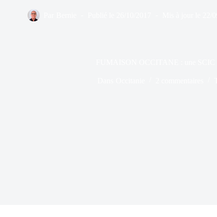
Par
Bernie
Publié le
26/10/2017
Mis à jour le
22/0
FUMAISON OCCITANE : une SCIC bi
Dans
Occitanie
2 commentaires