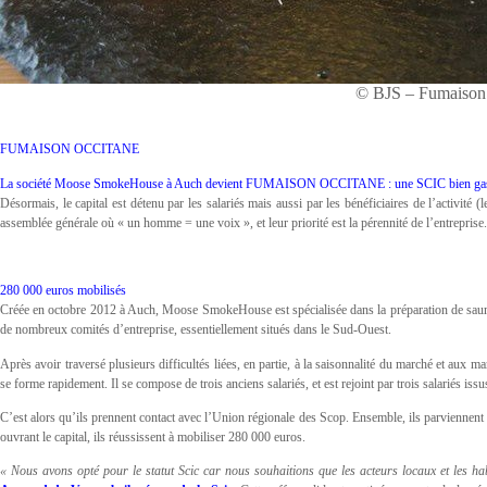
© BJS – Fumaison
FUMAISON OCCITANE
La société Moose SmokeHouse à Auch devient FUMAISON OCCITANE : une SCIC bien ga
Désormais, le capital est détenu par les salariés mais aussi par les bénéficiaires de l’activité (
assemblée générale où « un homme = une voix », et leur priorité est la pérennité de l’entreprise.
280 000 euros mobilisés
Créée en octobre 2012 à Auch, Moose SmokeHouse est spécialisée dans la préparation de saum
de nombreux comités d’entreprise, essentiellement situés dans le Sud-Ouest.
Après avoir traversé plusieurs difficultés liées, en partie, à la saisonnalité du marché et aux mar
se forme rapidement. Il se compose de trois anciens salariés, et est rejoint par trois salariés is
C’est alors qu’ils prennent contact avec l’Union régionale des Scop. Ensemble, ils parviennent 
ouvrant le capital, ils réussissent à mobiliser 280 000 euros.
« Nous avons opté pour le statut Scic car nous souhaitions que les acteurs locaux et les ha