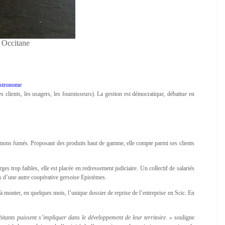
 Occitane
stronome
les clients, les usagers, les fournisseurs). La gestion est démocratique, débattue en
ons fumés. Proposant des produits haut de gamme, elle compte parmi ses clients
ges trop faibles, elle est placée en redressement judiciaire. Un collectif de salariés
sus d’une autre coopérative gersoise Epistèmes.
à monter, en quelques mois, l’unique dossier de reprise de l’entreprise en Scic. En
bitants puissent s’impliquer dans le développement de leur territoire. »
souligne