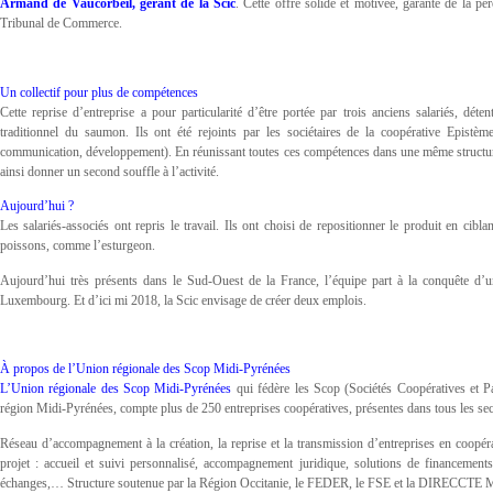
Armand de Vaucorbeil, gérant de la Scic
. Cette offre solide et motivée, garante de la pér
Tribunal de Commerce.
Un collectif pour plus de compétences
Cette reprise d’entreprise a pour particularité d’être portée par trois anciens salariés,
traditionnel du saumon. Ils ont été rejoints par les sociétaires de la coopérative Epistème
communication, développement). En réunissant toutes ces compétences dans une même structure,
ainsi donner un second souffle à l’activité.
Aujourd’hui ?
Les salariés-associés ont repris le travail. Ils ont choisi de repositionner le produit en cibl
poissons, comme l’esturgeon.
Aujourd’hui très présents dans le Sud-Ouest de la France, l’équipe part à la conquête d’un
Luxembourg. Et d’ici mi 2018, la Scic envisage de créer deux emplois.
À propos de l’Union régionale des Scop Midi-Pyrénées
L’Union régionale des Scop Midi-Pyrénées
qui fédère les Scop (Sociétés Coopératives et Par
région Midi-Pyrénées, compte plus de 250 entreprises coopératives, présentes dans tous les sect
Réseau d’accompagnement à la création, la reprise et la transmission d’entreprises en coop
projet : accueil et suivi personnalisé, accompagnement juridique, solutions de financement
échanges,… Structure soutenue par la Région Occitanie, le FEDER, le FSE et la DIRECCTE M