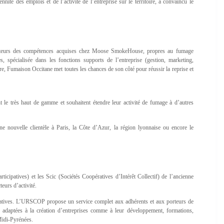
ennité des emplois et de l’activité de l’entreprise sur le territoire, a convaincu le
 détenteurs des compétences acquises chez Moose SmokeHouse, propres au fumage
s, spécialisée dans les fonctions supports de l’entreprise (gestion, marketing,
 Fumaison Occitane met toutes les chances de son côté pour réussir la reprise et
ant le très haut de gamme et souhaitent étendre leur activité de fumage à d’autres
e nouvelle clientèle à Paris, la Côte d’Azur, la région lyonnaise ou encore le
ticipatives) et les Scic (Sociétés Coopératives d’Intérêt Collectif) de l’ancienne
eurs d’activité.
ératives. L’URSCOP propose un service complet aux adhérents et aux porteurs de
s adaptées à la création d’entreprises comme à leur développement, formations,
idi-Pyrénées.