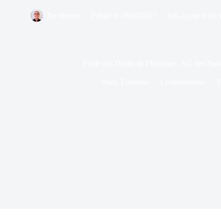
Par
Bernie
Publié le
26/10/2017
Mis à jour le
06/
Ecole des Droits de l’Homme : AG des Nati
Dans
Toulouse
1 commentaire
T