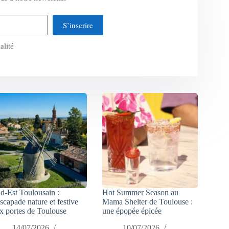
S’inscrire
alité
d-Est Toulousain :
Hot Summer Season au
escapade nature et festive
Mama Shelter de Toulouse :
x portes de Toulouse
une épopée épicée
14/07/2026
10/07/2026