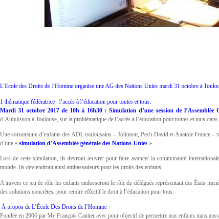
L’Ecole des Droits de l’Homme organise une AG des Nations Unies mardi 31 octobre à Toulo
1 thématique fédératrice : l’accès à l’éducation pour toutes et tous.
Mardi 31 octobre 2017 de 10h à 16h30 : Simulation d’une session de l’Assemblée G
d’Aubuisson à Toulouse, sur la problématique de l’accès à l’éducation pour toutes et tous dans
Une soixantaine d’enfants des ADL toulousains – Jolimont, Pech David et Anatole France – s
d’une «
simulation d’Assemblée générale des Nations-Unies
».
Lors de cette simulation, ils devront œuvrer pour faire avancer la communauté internationale 
monde. Ils deviendront ainsi ambassadeurs pour les droits des enfants.
A travers ce jeu de rôle les enfants endosseront le rôle de délégués représentant des États me
des solutions concrètes, pour rendre effectif le droit à l’éducation pour tous.
À propos de L’École Des Droits de l’Homme
Fondée en 2006 par Me François Cantier avec pour objectif de permettre aux enfants mais aussi 