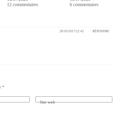
12 commentaires
6 commentaires
28/10/2017/22:42
RÉPONDRE
ec
*
Site web