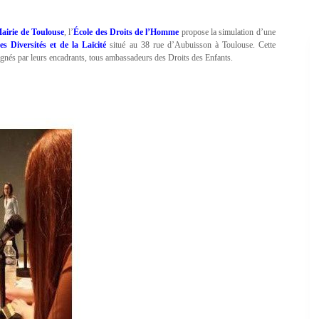
airie de Toulouse
, l’
École des Droits de l’Homme
propose la simulation d’une
s Diversités et de la Laïcité
situé au 38 rue d’Aubuisson à Toulouse. Cette
gnés par leurs encadrants, tous ambassadeurs des Droits des Enfants.