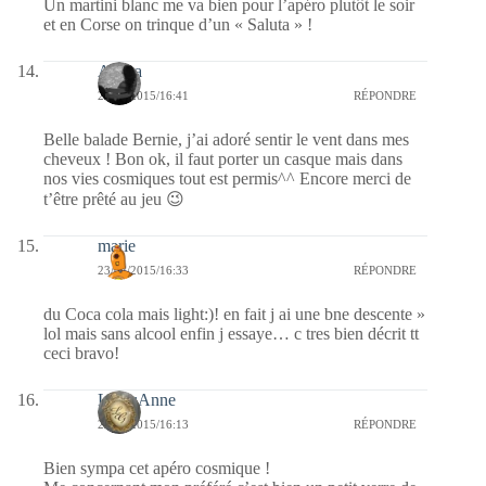
Un martini blanc me va bien pour l’apéro plutôt le soir
et en Corse on trinque d’un « Saluta » !
Aileza
23/04/2015/16:41
RÉPONDRE
Belle balade Bernie, j’ai adoré sentir le vent dans mes
cheveux ! Bon ok, il faut porter un casque mais dans
nos vies cosmiques tout est permis^^ Encore merci de
t’être prêté au jeu 😉
marie
23/04/2015/16:33
RÉPONDRE
du Coca cola mais light:)! en fait j ai une bne descente »
lol mais sans alcool enfin j essaye… c tres bien décrit tt
ceci bravo!
LylouAnne
23/04/2015/16:13
RÉPONDRE
Bien sympa cet apéro cosmique !