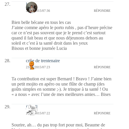
lucia
23/04/2015/07:36
RÉPONDRE
Bien belle bécane en tous les cas
J’aime comme apéro le porto rubis , pas d’heure précise
car ce n’est pas souvent que je le prend c’est surtout
quand il fait beau et que nous déjeunons dehors au
soleil et c’est à ta santé droit dans les yeux
Bisous et bonne journée Lucia
crise de trentenaire
23/04/2015/07:23
RÉPONDRE
Ta contribution est super Bernard ! Bravo ! J’aime bien
un petit mojito en apéro ou une flûte de champ (des
goûts simples en somme ;-). Je trinque à ta santé ! Ou
« a nous » avec l’une de mes meilleures amies… Bises
jill bill
23/04/2015/07:22
RÉPONDRE
Sourire, ah… du pas trop fort pour moi, Beaume de