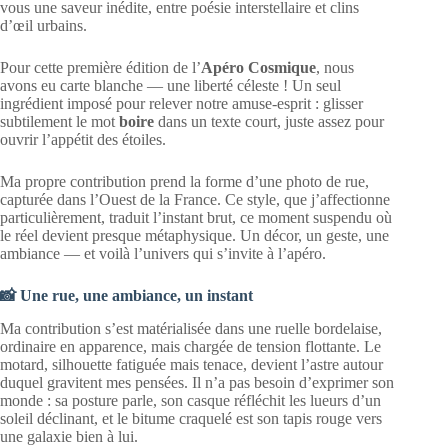
vous une saveur inédite, entre poésie interstellaire et clins
d’œil urbains.
Pour cette première édition de l’
Apéro Cosmique
, nous
avons eu carte blanche — une liberté céleste ! Un seul
ingrédient imposé pour relever notre amuse-esprit : glisser
subtilement le mot
boire
dans un texte court, juste assez pour
ouvrir l’appétit des étoiles.
Ma propre contribution prend la forme d’une photo de rue,
capturée dans l’Ouest de la France. Ce style, que j’affectionne
particulièrement, traduit l’instant brut, ce moment suspendu où
le réel devient presque métaphysique. Un décor, un geste, une
ambiance — et voilà l’univers qui s’invite à l’apéro.
📸 Une rue, une ambiance, un instant
Ma contribution s’est matérialisée dans une ruelle bordelaise,
ordinaire en apparence, mais chargée de tension flottante. Le
motard, silhouette fatiguée mais tenace, devient l’astre autour
duquel gravitent mes pensées. Il n’a pas besoin d’exprimer son
monde : sa posture parle, son casque réfléchit les lueurs d’un
soleil déclinant, et le bitume craquelé est son tapis rouge vers
une galaxie bien à lui.