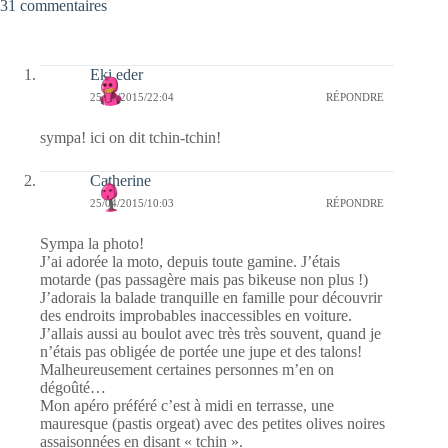
31 commentaires
Eki eder
25/04/2015/22:04
RÉPONDRE
sympa! ici on dit tchin-tchin!
Catherine
25/04/2015/10:03
RÉPONDRE
Sympa la photo!
J’ai adorée la moto, depuis toute gamine. J’étais
motarde (pas passagère mais pas bikeuse non plus !)
J’adorais la balade tranquille en famille pour découvrir
des endroits improbables inaccessibles en voiture.
J’allais aussi au boulot avec très très souvent, quand je
n’étais pas obligée de portée une jupe et des talons!
Malheureusement certaines personnes m’en on
dégoûté…
Mon apéro préféré c’est à midi en terrasse, une
mauresque (pastis orgeat) avec des petites olives noires
assaisonnées en disant « tchin ».