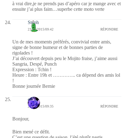
à vrai dire,je ne prends pas d’apéro car je mange avec et
ensuite j’ai plus faim…superbe cette moto verte
Stéph
23/04/2015/09:42
RÉPONDRE
Un de mes moments préférés, convivial entre amis,
signe de bonne humeur et de bonnes parties de
rigolades !
J’ai découvert depuis peu le Mojito fraise, j’aime aussi
Sangria, Despé, Punch
Expression : Tchin !
Heure : Entre 19h et ………….. ca dépend des amis lol
!
Bonne journée Bernie
covix
23/04/2015/09:35
RÉPONDRE
Bonjour,
Bien mené ce défit.
C’est une question de saison, l’été plutôt pastis,