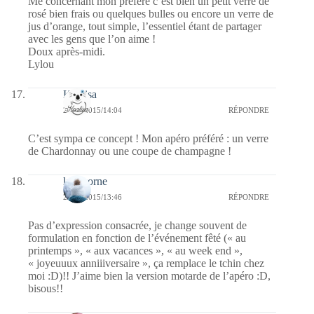
Me concernant mon préféré c’est bien un petit verre de
rosé bien frais ou quelques bulles ou encore un verre de
jus d’orange, tout simple, l’essentiel étant de partager
avec les gens que l’on aime !
Doux après-midi.
Lylou
Koalisa
23/04/2015/14:04
RÉPONDRE
C’est sympa ce concept ! Mon apéro préféré : un verre
de Chardonnay ou une coupe de champagne !
la lykorne
23/04/2015/13:46
RÉPONDRE
Pas d’expression consacrée, je change souvent de
formulation en fonction de l’événement fêté (« au
printemps », « aux vacances », « au week end »,
« joyeuuux anniiiversaire », ça remplace le tchin chez
moi :D)!! J’aime bien la version motarde de l’apéro :D,
bisous!!