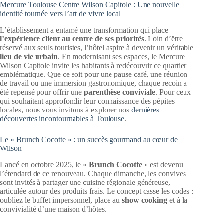
Mercure Toulouse Centre Wilson Capitole : Une nouvelle
identité tournée vers l’art de vivre local
L’établissement a entamé une transformation qui place
l’expérience client au centre de ses priorités
. Loin d’être
réservé aux seuls touristes, l’hôtel aspire à devenir un véritable
lieu de vie urbain
. En modernisant ses espaces, le Mercure
Wilson Capitole invite les habitants à redécouvrir ce quartier
emblématique. Que ce soit pour une pause café, une réunion
de travail ou une immersion gastronomique, chaque recoin a
été repensé pour offrir une
parenthèse conviviale
. Pour ceux
qui souhaitent approfondir leur connaissance des pépites
locales, nous vous invitons à explorer nos
dernières
découvertes incontournables à Toulouse
.
Le « Brunch Cocotte » : un succès gourmand au cœur de
Wilson
Lancé en octobre 2025, le «
Brunch Cocotte
» est devenu
l’étendard de ce renouveau. Chaque dimanche, les convives
sont invités à partager une cuisine régionale généreuse,
articulée autour des produits frais. Le concept casse les codes :
oubliez le buffet impersonnel, place au
show cooking
et à la
convivialité d’une maison d’hôtes.