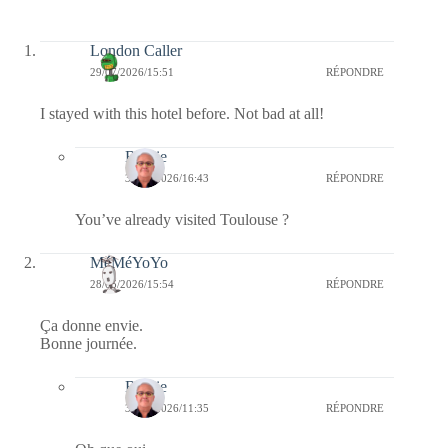
London Caller
29/07/2026/15:51
RÉPONDRE
I stayed with this hotel before. Not bad at all!
Bernie
30/07/2026/16:43
RÉPONDRE
You’ve already visited Toulouse ?
MéMéYoYo
28/05/2026/15:54
RÉPONDRE
Ça donne envie.
Bonne journée.
Bernie
31/05/2026/11:35
RÉPONDRE