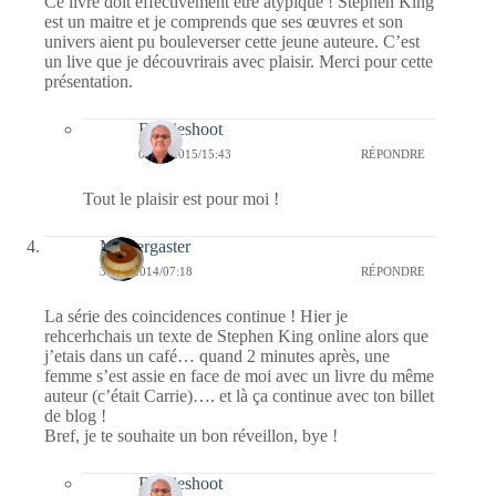
Ce livre doit effectivement être atypique ! Stephen King
est un maitre et je comprends que ses œuvres et son
univers aient pu bouleverser cette jeune auteure. C’est
un live que je découvrirais avec plaisir. Merci pour cette
présentation.
Bernieshoot
03/01/2015/15:43
RÉPONDRE
Tout le plaisir est pour moi !
Messergaster
31/12/2014/07:18
RÉPONDRE
La série des coincidences continue ! Hier je
rehcerhchais un texte de Stephen King online alors que
j’etais dans un café… quand 2 minutes après, une
femme s’est assie en face de moi avec un livre du même
auteur (c’était Carrie)…. et là ça continue avec ton billet
de blog !
Bref, je te souhaite un bon réveillon, bye !
Bernieshoot