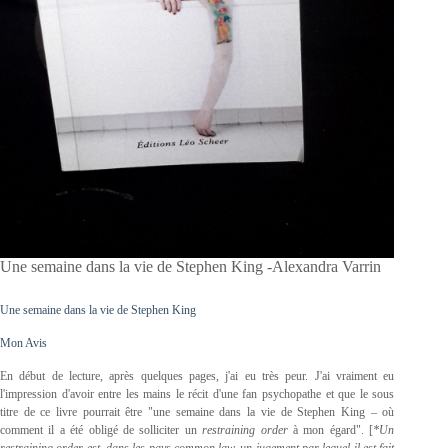
Une semaine dans la vie de Stephen King -Alexandra Varrin
Une semaine dans la vie de Stephen King
Mon Avis
En début de lecture, après quelques pages, j'ai eu très peur. J'ai vraiment eu
l'impression d'avoir entre les mains le récit d'une fan psychopathe et que le sous
titre de ce livre pourrait être "une semaine dans la vie de Stephen King – où
comment il a été obligé de solliciter un
restraining order
à mon égard". [
*Un
restraining order est, dans les pays common law, un jugement par lequel il est fait