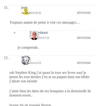
jean
30/12/2014/16:32
RÉPONDRE
Toujours autant de peine à voir ces tatouages…
Bernieshoot
31/12/2014/17:55
RÉPONDRE
je comprends.
Nays
30/12/2014/15:53
RÉPONDRE
rah Stephen King j’ai quasi lu tous ses livres sauf je
pense les tout dernier j’en ai un paquet dans ma biblio
j’adore son monde
j’aime bien les titres de ses bouquins a la demoiselle ils
donnent envie..
bonne fin de journée Bernie