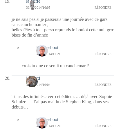
la griffe
30/12/2014/10:05
RÉPONDRE
je ne sais pas si je passerais une journée avec ce gars
sans cauchemarder ,
belles fêtes à toi . perso reprends le boulot cette nuit grrr
bises de fin d’année
Bernieshoot
31/12/2014/17:21
RÉPONDRE
crois tu que ce serait un cauchemar ?
louvard
30/12/2014/10:04
RÉPONDRE
Tu as des infinités avec cet éditeur…. déjà avec Sophie
Schulze…. J’ai pas mal lu de Stephen King, dans ses
débuts…
Bernieshoot
31/12/2014/17:20
RÉPONDRE