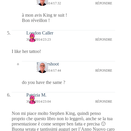
31/12/2014/17:32
RÉPONDRE
à mon avis King te suit !
Bon réveillon !
London Caller
30/12/2014/23:23
RÉPONDRE
I like her tattoo!
Bernieshoot
31/12/2014/17:44
RÉPONDRE
do you have the same ?
Patrizia M.
30/12/2014/23:04
RÉPONDRE
Non mi piace molto Stephen King, quindi penso
proprio che questo libro non lo leggerò, anche se la tua
presentazione è come sempre ben fatta e precisa 🙂
Buona serata e tantissimi auguri per l’Anno Nuovo caro