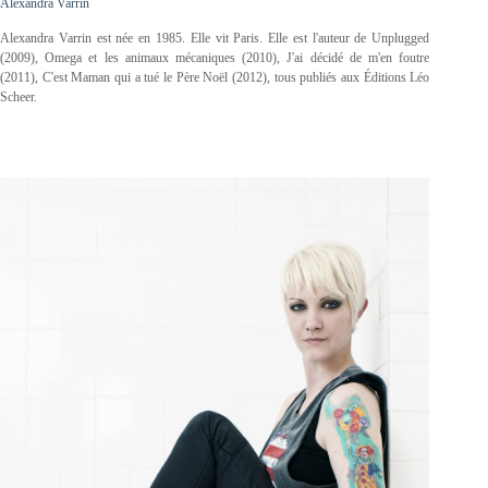
Alexandra Varrin
Alexandra Varrin est née en 1985. Elle vit Paris. Elle est l'auteur de
Unplugged
(2009),
Omega et les animaux mécaniques
(2010),
J'ai décidé de m'en foutre
(2011),
C'est Maman qui a tué le Père Noël
(2012), tous publiés aux Éditions Léo
Scheer.