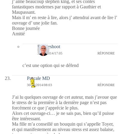
j’ aime beaucoup stephen king, et ses contes
fantastiques modernes par rapport à Gauthier et
Maupassant.
Mais il m’ en reste à lire, alors j’ attendrai avant de lire l’
ouvrage d’ une jolie fan.
Bonne journée
Amitié
Bernieshoot
31/12/2014/17:05
RÉPONDRE
c’est une option qui se défend
Pascale MD
30/12/2014/08:03
RÉPONDRE
J’ai lu quelques ouvrage de cet auteur, mais j’avoue que
le stress de la première à la dernière page n’est pas
forcément ce que j’apprécie le plus.
Alors cet ouvrage-ci… je ne sais pas, bien qu’il puisse
être intéressant.
Ma fille m’a conseillé un bouquin qui s’appelle Toyer,
et qui manifestement au niveau stress est assez balaise,