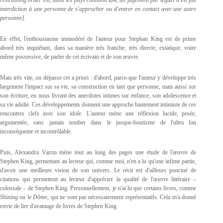
interdiction à une personne de s'approcher ou d'entrer en contact avec une autre
personne]
.
En effet, l'enthousiasme immodéré de l'auteur pour Stephan King est de prime
abord très inquiétant, dans sa manière très franche, très directe, extatique, voire
même possessive, de parler de cet écrivain et de son œuvre.
Mais très vite, on dépasse cet a priori : d'abord, parce-que l'auteur y développe très
largement l'impact sur sa vie, sa construction en tant que personne, mais aussi sur
son écriture, en nous livrant des anecdotes intimes sur enfance, son adolescence et
sa vie adulte. Ces développements donnent une approche hautement intimiste de ces
rencontres clefs avec son idole. L'auteur mène une réflexion lucide, pesée,
argumentée, sans jamais tomber dans le jusque-boutisme de l'ultra fan
inconséquente et incontrôlable.
Puis, Alexandra Varrin mène tout au long des pages une étude de l'œuvre de
Stephen King, permettant au lecteur qui, comme moi, n'en a lu qu'une infime partie,
d'avoir une meilleure vision de son univers. Le récit est d'ailleurs ponctué de
citations qui permettent au lecteur d'apprécier la qualité de l'œuvre littéraire –
colossale – de Stephen King. Personnellement, je n'ai lu que certains livres, comme
Shining
ou
le Dôme
, qui ne sont pas nécessairement représentatifs. Cela m'a donné
envie de lire d'avantage de livres de Stephen King.