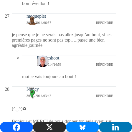
bon réveillon !
moqueplet
30/12/2014/06:57
RÉPONDRE
je pense que je ne serais pas allez jusqu’au bout, si les
premières pages ne sont pas top…..passe une bien
agréable journée
Bernieshoot
31/12/2014/16:58
RÉPONDRE
moi je vais toujours au bout !
Nancy
30/12/2014/03:42
RÉPONDRE
(^‿^)✿
Bonjour et MERCI de nous donner ton avis averti sur
ce livre.
Tu me donnes envie de lire les ouvrages de cette jeune