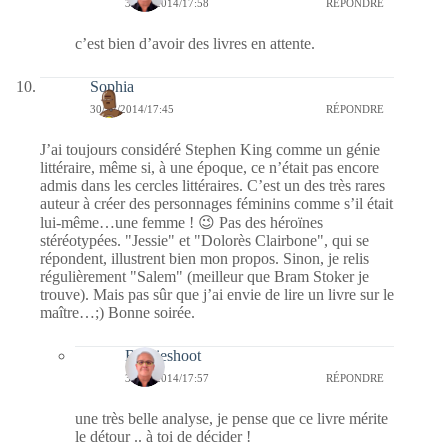
31/12/2014/17:58
RÉPONDRE
c’est bien d’avoir des livres en attente.
Sophia
30/12/2014/17:45
RÉPONDRE
J’ai toujours considéré Stephen King comme un génie
littéraire, même si, à une époque, ce n’était pas encore
admis dans les cercles littéraires. C’est un des très rares
auteur à créer des personnages féminins comme s’il était
lui-même…une femme ! 😉 Pas des héroïnes
stéréotypées. "Jessie" et "Dolorès Clairbone", qui se
répondent, illustrent bien mon propos. Sinon, je relis
régulièrement "Salem" (meilleur que Bram Stoker je
trouve). Mais pas sûr que j’ai envie de lire un livre sur le
maître…;) Bonne soirée.
Bernieshoot
31/12/2014/17:57
RÉPONDRE
une très belle analyse, je pense que ce livre mérite
le détour .. à toi de décider !