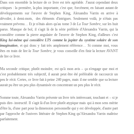
Dans son ensemble la lecture de ce livre est très agréable. J'aurai cependant deux
critiques : la première, la plus importante, c'est que, forcément, en faisant autant de
développements sur l'œuvre de Stephen King, Alexandra Varrin en arrive à
dévoiler, à demi-mots, des éléments d'intrigues. Seulement voilà, je n'étais pas
vraiment prévenu… Et je n'étais alors qu'au tome 3 de
La Tour Sombre
,
sur les huit
parus. Manque de bol, il s'agit là de la série préférée d'Alexandra Varrin, qui la
considère comme la pierre angulaire de l'œuvre de Stephen King, d'ailleurs c'est
King lui-même qui considère LTS comme la jupiter du système solaire de son
imagination
, et qui donc y fait très amplement référence… Si comme moi, vous
êtes en train de lire
la Tour Sombre
, je vous conseille d'en finir la lecture AVANT
de lire ce livre.
Ma seconde critique, plutôt moindre, est qu'à mon avis – ça n'engage que moi et
c'est probablement très subjectif, il aurait peut être été préférable de raccourcir un
peu le récit. Certes, ce livre fait à peine 240 pages, mais il me semble que sa lecture
aurait pu être un peu plus dynamisée en concentrant un peu plus le récit.
Somme toute, Alexandra Varrin présente un livre très intéressant, touchant et – si je
puis dire- instructif. Il s'agit là d'un livre plutôt atypique mais qui à mon sens mérite
d'être lu, d'une part pour la dimension personnelle qui y est développée, d'autre part
par l'approche de l'univers littéraire de Stephen King qu'Alexandra Varrin maîtrise
parfaitement.