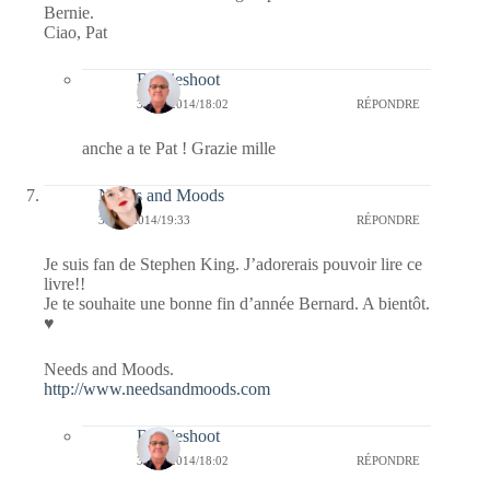
Bernie.
Ciao, Pat
Bernieshoot
31/12/2014/18:02
RÉPONDRE
anche a te Pat ! Grazie mille
Needs and Moods
30/12/2014/19:33
RÉPONDRE
Je suis fan de Stephen King. J’adorerais pouvoir lire ce
livre!!
Je te souhaite une bonne fin d’année Bernard. A bientôt.
♥
Needs and Moods.
http://www.needsandmoods.com
Bernieshoot
31/12/2014/18:02
RÉPONDRE