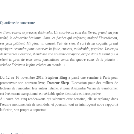
Quatrième de couverture
«
Il entre sans se presser, désinvolte. Un sourire au coin des lèvres, grand, un peu
voûté, la démarche hésitante. Sous les flashes qui crépitent, malgré l’interdiction,
ses yeux pétillent. Mi-gêné, mi-amusé, l’air de rien, il sort de sa coquille, prend
quelques secondes pour observer la foule, curieux, vulnérable, perplexe. Le temps
de traverser l’estrade, il endosse une nouvelle carapace, drapé dans le statut qui a
réuni ici près de trois cents journalistes venus des quatre coins de la planète :
celui de l’écrivain le plus célèbre au monde.
»
Du 12 au 16 novembre 2013,
Stephen King
a passé une semaine à Paris pour
promouvoir son nouveau livre,
Docteur Sleep
. L’occasion pour des milliers de
lecteurs de rencontrer leur auteur fétiche, et pour Alexandra Varrin de transformer
cet événement exceptionnel en véritable quête identitaire et introspective.
Au cours des cinq rendez-vous qui jalonnent cette semaine, elle se replonge dans
l’œuvre monumentale de son idole, et poursuit, tout en interrogeant notre rapport à
la fiction, son propre autoportrait.