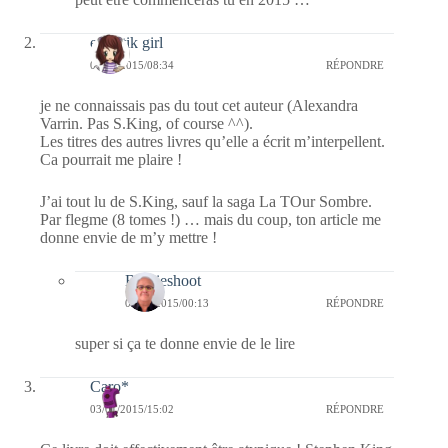
eclectik girl
04/01/2015/08:34
RÉPONDRE
je ne connaissais pas du tout cet auteur (Alexandra
Varrin. Pas S.King, of course ^^).
Les titres des autres livres qu’elle a écrit m’interpellent.
Ca pourrait me plaire !
J’ai tout lu de S.King, sauf la saga La TOur Sombre.
Par flegme (8 tomes !) … mais du coup, ton article me
donne envie de m’y mettre !
Bernieshoot
06/01/2015/00:13
RÉPONDRE
super si ça te donne envie de le lire
Caro*
03/01/2015/15:02
RÉPONDRE