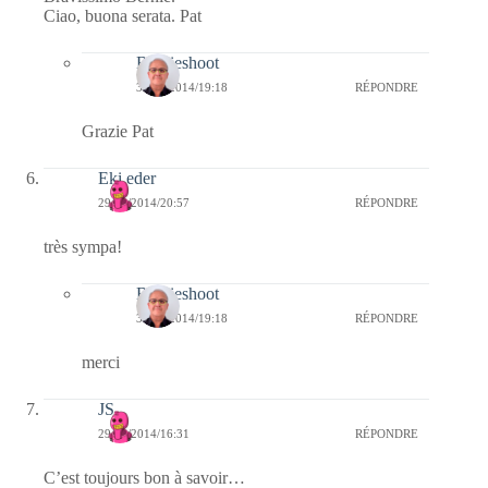
Ciao, buona serata. Pat
Bernieshoot
30/12/2014/19:18
RÉPONDRE
Grazie Pat
Eki eder
29/12/2014/20:57
RÉPONDRE
très sympa!
Bernieshoot
30/12/2014/19:18
RÉPONDRE
merci
JS
29/12/2014/16:31
RÉPONDRE
C’est toujours bon à savoir…