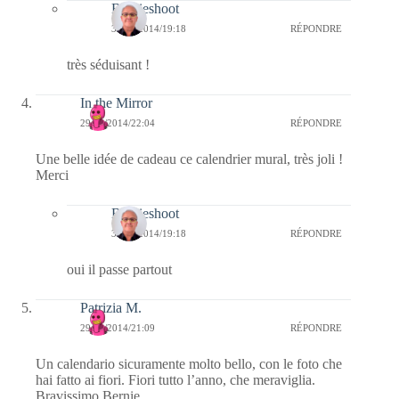
Bernieshoot
30/12/2014/19:18
RÉPONDRE
très séduisant !
In the Mirror
29/12/2014/22:04
RÉPONDRE
Une belle idée de cadeau ce calendrier mural, très joli !
Merci
Bernieshoot
30/12/2014/19:18
RÉPONDRE
oui il passe partout
Patrizia M.
29/12/2014/21:09
RÉPONDRE
Un calendario sicuramente molto bello, con le foto che
hai fatto ai fiori. Fiori tutto l’anno, che meraviglia.
Bravissimo Bernie.