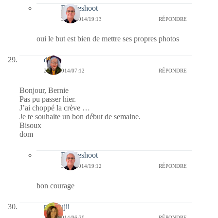
Bernieshoot
30/12/2014/19:13
RÉPONDRE
oui le but est bien de mettre ses propres photos
dom
29/12/2014/07:12
RÉPONDRE
Bonjour, Bernie
Pas pu passer hier.
J’ai choppé la crève …
Je te souhaite un bon début de semaine.
Bisoux
dom
Bernieshoot
30/12/2014/19:12
RÉPONDRE
bon courage
missfujii
29/12/2014/06:20
RÉPONDRE