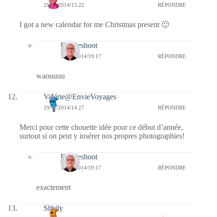
29/12/2014/15:22
RÉPONDRE
I got a new calendar for me Christmas present 🙂
Bernieshoot
30/12/2014/19:17
RÉPONDRE
waouuuu
Valérie@EnvieVoyages
29/12/2014/14:27
RÉPONDRE
Merci pour cette chouette idée pour ce début d’année,
surtout si on peut y insérer nos propres photographies!
Bernieshoot
30/12/2014/19:17
RÉPONDRE
exactement
Sheily