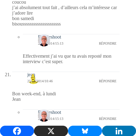
coucou
j’ai absolument tout fait , d’ailleurs cela m’intéresse car
j’adore lire
bon samedi
bisousssssssssssssssssssss
Bernieshoot
25/10/2014/15:13
RÉPONDRE
Effectivement j’ai vu que tu avais reposté mon
interview c’est super.
jean
25/10/2014/10:46
RÉPONDRE
Bon week-end, à lundi
Jean
Bernieshoot
25/10/2014/15:13
RÉPONDRE
quel livre vas tu lire ?