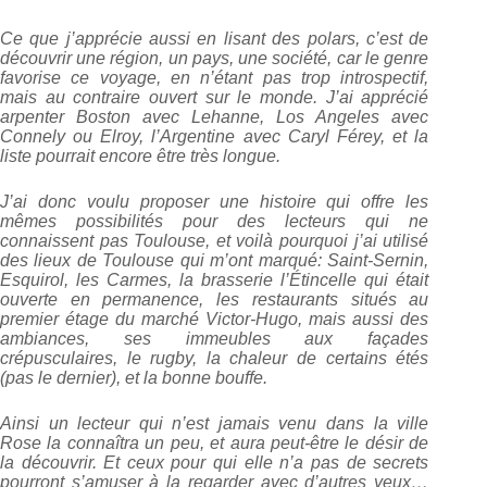
Ce que j’apprécie aussi en lisant des polars, c’est de
découvrir une région, un pays, une société, car le genre
favorise ce voyage, en n’étant pas trop introspectif,
mais au contraire ouvert sur le monde. J’ai apprécié
arpenter Boston avec Lehanne, Los Angeles avec
Connely ou Elroy, l’Argentine avec Caryl Férey, et la
liste pourrait encore être très longue.
J’ai donc voulu proposer une histoire qui offre les
mêmes possibilités pour des lecteurs qui ne
connaissent pas Toulouse, et voilà pourquoi j’ai utilisé
des lieux de Toulouse qui m’ont marqué: Saint-Sernin,
Esquirol, les Carmes, la brasserie l’Étincelle qui était
ouverte en permanence, les restaurants situés au
premier étage du marché Victor-Hugo, mais aussi des
ambiances, ses immeubles aux façades
crépusculaires, le rugby, la chaleur de certains étés
(pas le dernier), et la bonne bouffe.
Ainsi un lecteur qui n’est jamais venu dans la ville
Rose la connaîtra un peu, et aura peut-être le désir de
la découvrir. Et ceux pour qui elle n’a pas de secrets
pourront s’amuser à la regarder avec d’autres yeux…