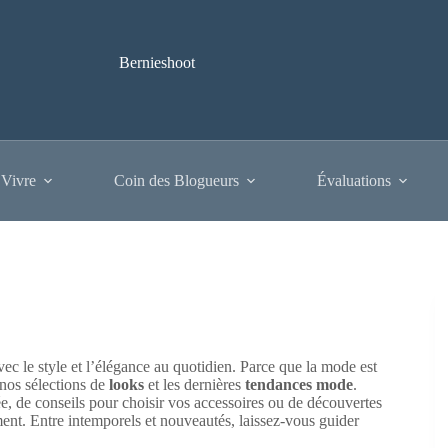
Bernieshoot
 Vivre
Coin des Blogueurs
Évaluations
c le style et l’élégance au quotidien. Parce que la mode est
 nos sélections de
looks
et les dernières
tendances mode
.
e, de conseils pour choisir vos accessoires ou de découvertes
ment. Entre intemporels et nouveautés, laissez-vous guider