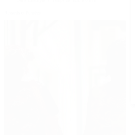
Dans
LifeStyle
Temps de lecture
0 min
Regards et Pensées