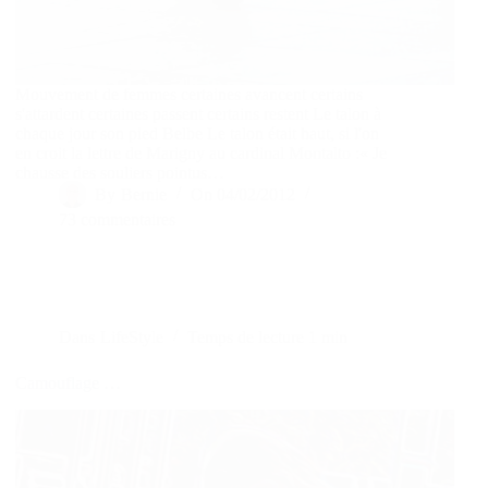
Mouvement de femmes certaines avancent certains
s'attardent certaines passent certains restent Le talon à
chaque jour son pied Belbe Le talon était haut, si l'on
en croit la lettre de Marigny au cardinal Montalto :« Je
chausse des souliers pointus…
By
Bernie
On
04/02/2012
73 commentaires
Dans
LifeStyle
Temps de lecture
1 min
Camouflage …