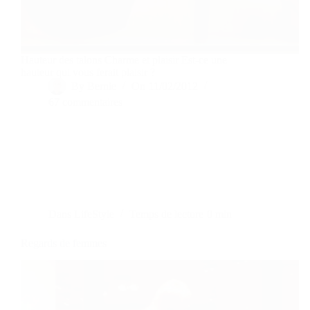
Hauteur des talons Charme et plaisir Est-ce une
hauteur qui vous ferait plaisir ?
By
Bernie
On
11/02/2012
67 commentaires
Dans
LifeStyle
Temps de lecture
0 min
Regards de femmes