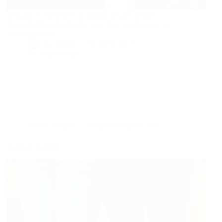
Regards et Pensées D’un regard, D’une pensée,
Regards décroisés Pensée forte Que sera demain, La
vérité est là-bas
By
Bernie
On
22/01/2013
39 commentaires
Dans
LifeStyle
Temps de lecture
1 min
Potinage de filles …