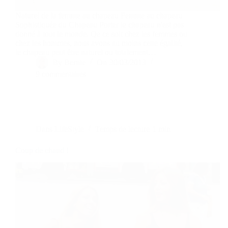
Naturel de la femme au chapeau Femme au chapeau
Sophistiquée du Chapeau Porter le chapeau n'est pas
donné à tout le monde. Qe ce soit chez les femmes ou
chez les hommes, nous avons au moins cette égalité,
le chapeau peut être naturel ou totalement…
By
Bernie
On
30/03/2013
9 commentaires
Dans
LifeStyle
Temps de lecture
1 min
Coup de chaud !