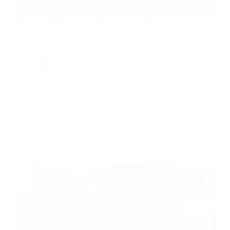
Des lignes, Des courbes, Des couleurs, A regarder, A
contempler, a effleurer Un clic et la photo s’agrandit.
Venez partager vos passions (photographie,
Lecture, sports, cuisine, jeux) sur:
By
Bernie
On
17/04/2013
6 commentaires
Dans
LifeStyle
Temps de lecture
1 min
Hold the line