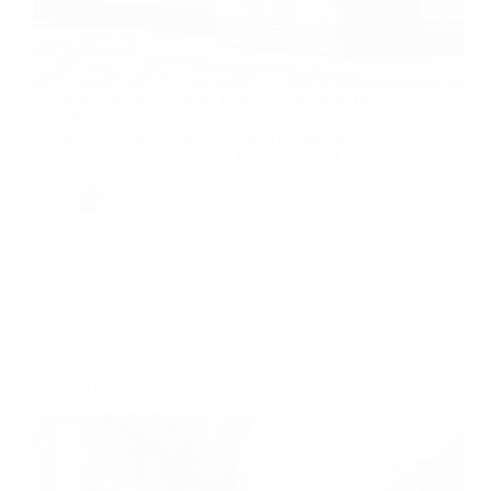
Whisper Whisper Whisper Capitole Une prise de
vue effectuée place du Capitole à Toulouse avec en
arrière plan le petit train touristique qui permet aux
touristes de découvrir la ville Rose. De Saint Sernin
au Capitole et dans bien d'autres…
By
Bernie
On
08/04/2013
6 commentaires
Dans
LifeStyle
Temps de lecture
0 min
Sourires de bonheur