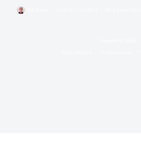
Par
Bernie
Publié le
27/04/2013
Mis à jour le
04/0
Snapshot d’amour
Dans
LifeStyle
13 commentaires