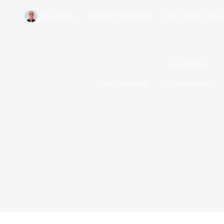
Par
Bernie
Publié le
04/05/2013
Mis à jour le
04/11
Self-Portrait
Dans
Chronique
26 commentaires