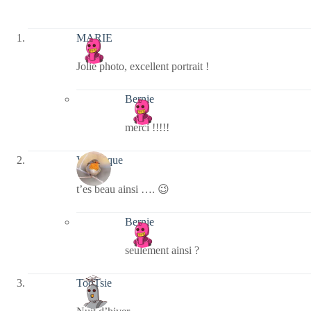
MARIE
Jolie photo, excellent portrait !
Bernie
merci !!!!!
Véronique
t’es beau ainsi …. 😉
Bernie
seulement ainsi ?
TooTsie