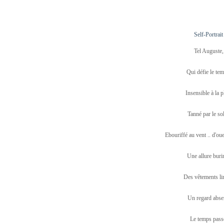
Self-Portrait
Tel Auguste,
Qui défie le tem
Insensible à la p
Tanné par le sol
Ebouriffé au vent .. d'oues
Une allure buri
Des vêtements li
Un regard abse
Le temps pass