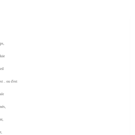
ps,
luie
eil
t .. ou d'est
née
més,
nt,
e,