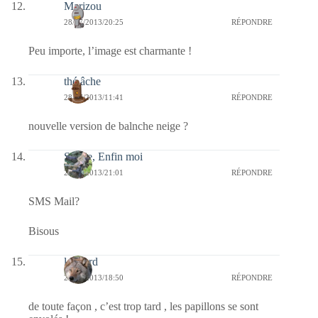
Marizou
28/07/2013/20:25
RÉPONDRE
Peu importe, l’image est charmante !
thé âche
28/07/2013/11:41
RÉPONDRE
nouvelle version de balnche neige ?
Sylvie, Enfin moi
27/07/2013/21:01
RÉPONDRE
SMS Mail?
Bisous
louvard
27/07/2013/18:50
RÉPONDRE
de toute façon , c’est trop tard , les papillons se sont