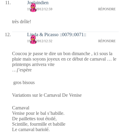
Joelaindien
19/02/2012/12:59
RÉPONDRE
très drôle!
Linda & Picasso ::0079::0071::
19/02/2012/12:32
RÉPONDRE
Coucou je passe te dire un bon dimanche , ici sous la
pluie mais soyons joyeux en ce début de carnaval … le
printemps arrivera vite
…j’espère
gros bisous
Variations sur le Carnaval De Venise
Carnaval
Venise pour le bal s’habille.
De paillettes tout étoilé,
Scintille, fourmille et babille
Le carnaval bariolé.