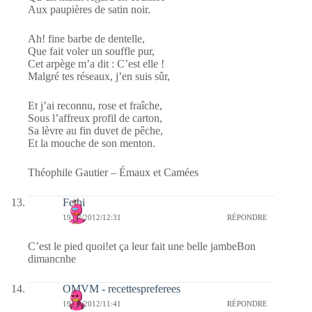
Aux paupières de satin noir.
Ah! fine barbe de dentelle,
Que fait voler un souffle pur,
Cet arpège m’a dit : C’est elle !
Malgré tes réseaux, j’en suis sûr,
Et j’ai reconnu, rose et fraîche,
Sous l’affreux profil de carton,
Sa lèvre au fin duvet de pêche,
Et la mouche de son menton.
Théophile Gautier – Émaux et Camées
Fethi
19/02/2012/12:31
RÉPONDRE
C’est le pied quoi!et ça leur fait une belle jambeBon
dimancnhe
OMVM - recettespreferees
19/02/2012/11:41
RÉPONDRE