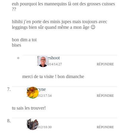
euh pourquoi les mannequins là ont des grosses cuisses
??
hihihi j’en porte des minis jupes mais toujours avec
leggings bien sûr quand même a mon âge 😉
bon dim a toi
bises
Bernieshoot
28/09/2014/14:27
RÉPONDRE
merci de ta visite ! bon dimanche
Capucyne
26/02/2012/17:54
RÉPONDRE
tu sais les trouver!
noel
25/02/2012/10:30
RÉPONDRE