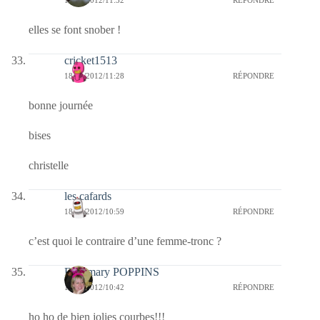
18/02/2012/11:32
RÉPONDRE
elles se font snober !
cricket1513
18/02/2012/11:28
RÉPONDRE
bonne journée
bises
christelle
les cafards
18/02/2012/10:59
RÉPONDRE
c’est quoi le contraire d’une femme-tronc ?
Fabymary POPPINS
18/02/2012/10:42
RÉPONDRE
ho ho de bien jolies courbes!!!