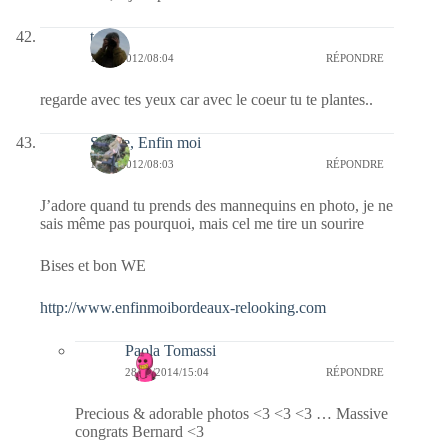
telos
18/02/2012/08:04
RÉPONDRE
regarde avec tes yeux car avec le coeur tu te plantes..
Sylvie, Enfin moi
18/02/2012/08:03
RÉPONDRE
J’adore quand tu prends des mannequins en photo, je ne
sais même pas pourquoi, mais cel me tire un sourire
Bises et bon WE
http://www.enfinmoibordeaux-relooking.com
Paola Tomassi
28/09/2014/15:04
RÉPONDRE
Precious & adorable photos <3 <3 <3 … Massive
congrats Bernard <3