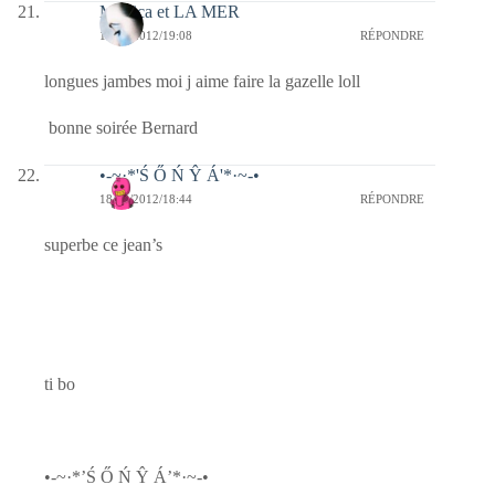
Monica et LA MER
18/02/2012/19:08
RÉPONDRE
longues jambes moi j aime faire la gazelle loll
bonne soirée Bernard
•-~·*'Ś Ő Ń Ŷ Á'*·~-•
18/02/2012/18:44
RÉPONDRE
superbe ce jean’s
ti bo
•-~·*’Ś Ő Ń Ŷ Á’*·~-•