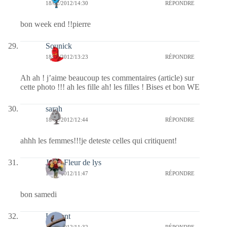
18/02/2012/14:30
RÉPONDRE
bon week end !!pierre
Sounick
18/02/2012/13:23
RÉPONDRE
Ah ah ! j’aime beaucoup tes commentaires (article) sur
cette photo !!! ah les fille ah! les filles ! Bises et bon WE
sarah
18/02/2012/12:44
RÉPONDRE
ahhh les femmes!!!je deteste celles qui critiquent!
Jaffy-Fleur de lys
18/02/2012/11:47
RÉPONDRE
bon samedi
Laurent