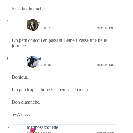
bise du dimanche
Nikit@
19/02/2012/10:29
RÉPONDRE
Un petit coucou en passant Belbe ! Passe une belle
journée
Vincent
19/02/2012/10:07
RÉPONDRE
Bonjour.
Un peu trop statique les meufs….! (mdr)
Bon dimanche.
a+,Vince.
mariposa/couette