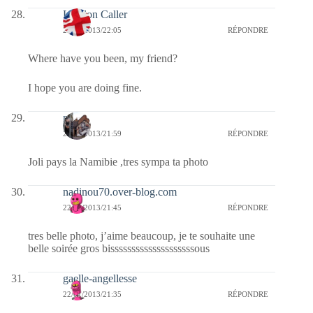
London Caller
22/01/2013/22:05
RÉPONDRE
Where have you been, my friend?
I hope you are doing fine.
noelp
22/01/2013/21:59
RÉPONDRE
Joli pays la Namibie ,tres sympa ta photo
nadinou70.over-blog.com
22/01/2013/21:45
RÉPONDRE
tres belle photo, j’aime beaucoup, je te souhaite une
belle soirée gros bissssssssssssssssssssous
gaelle-angellesse
22/01/2013/21:35
RÉPONDRE