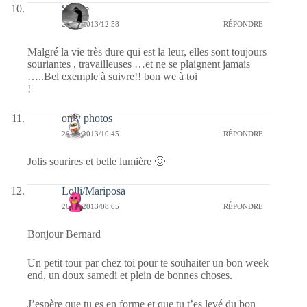
Sylvie
26/01/2013/12:58
RÉPONDRE
Malgré la vie très dure qui est la leur, elles sont toujours
souriantes , travailleuses …et ne se plaignent jamais
…..Bel exemple à suivre!! bon we à toi
!
only photos
26/01/2013/10:45
RÉPONDRE
Jolis sourires et belle lumière 🙂
Lolli/Mariposa
26/01/2013/08:05
RÉPONDRE
Bonjour Bernard
Un petit tour par chez toi pour te souhaiter un bon week
end, un doux samedi et plein de bonnes choses.
J’espère que tu es en forme et que tu t’es levé du bon