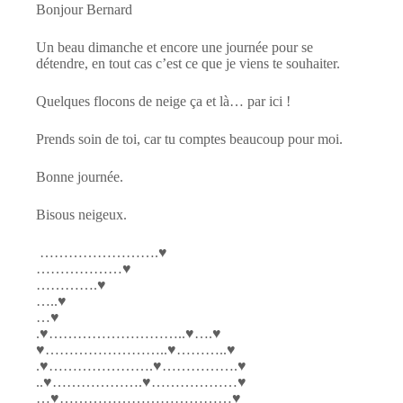
Bonjour Bernard
Un beau dimanche et encore une journée pour se
détendre, en tout cas c’est ce que je viens te souhaiter.
Quelques flocons de neige ça et là… par ici !
Prends soin de toi, car tu comptes beaucoup pour moi.
Bonne journée.
Bisous neigeux.
…………………….♥
………………♥
………….♥
…..♥
…♥
.♥………………………..♥….♥
♥……………………..♥………..♥
.♥………………….♥…………….♥
..♥……………….♥………………♥
…♥………………………………♥