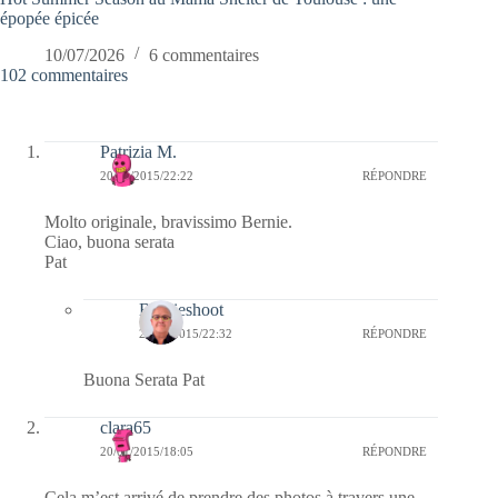
épopée épicée
10/07/2026
6 commentaires
102 commentaires
Patrizia M.
20/01/2015/22:22
RÉPONDRE
Molto originale, bravissimo Bernie.
Ciao, buona serata
Pat
Bernieshoot
20/01/2015/22:32
RÉPONDRE
Buona Serata Pat
clara65
20/01/2015/18:05
RÉPONDRE
Cela m’est arrivé de prendre des photos à travers une