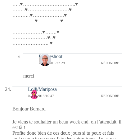
…..♥…………………………..♥
……..♥…………………….♥
………..♥……………….♥
…………..♥…………..♥
………………♥…….♥
…………………♥..♥
…………………..♥
Bernieshoot
20/01/2015/22:29
RÉPONDRE
merci
Lolli/Mariposa
02/02/2013/10:47
RÉPONDRE
Bonjour Bernard
Je viens te souhaiter un beau week end, on l’attendait, il
est là !
Profite donc bien de ces deux jours si tu peux et fais
tout ce que tu ne peux faire les autres jours. Tu as ma