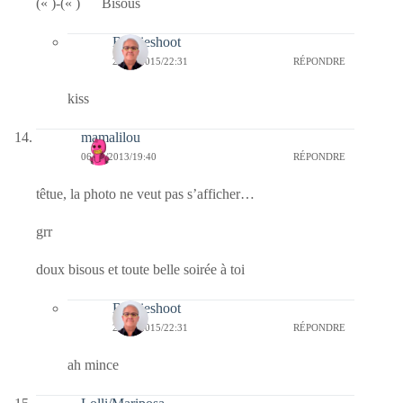
(« )-(« ) Bisous
Bernieshoot
20/01/2015/22:31
RÉPONDRE
kiss
mamalilou
06/02/2013/19:40
RÉPONDRE
têtue, la photo ne veut pas s’afficher…
grr
doux bisous et toute belle soirée à toi
Bernieshoot
20/01/2015/22:31
RÉPONDRE
ah mince