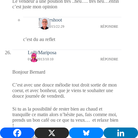
Le vendeur a une position très ..heu…. très heu…enfin
c’est juste mon opinion
Bernieshoot
20/01/2015/22:29
RÉPONDRE
c’est du au reflet
Lolli/Mariposa
01/02/2013/10:10
RÉPONDRE
Bonjour Bernard
C’est avec une douce mélodie tout droit sortie de mon
coeur, et avec bonheur, que je viens te souhaiter une
douce journée de vendredi.
Si tu as la possibilité de rester bien au chaud et
tranquille ce matin alors n’hésite pas, fais comme moi,
prends un bon café ou ce que tu veux… et relaxe bien
!
😉
Sinon… Bon courage !! 🙁