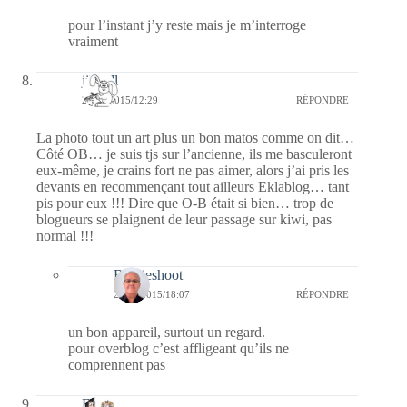
pour l’instant j’y reste mais je m’interroge
vraiment
jill bill
20/01/2015/12:29
RÉPONDRE
La photo tout un art plus un bon matos comme on dit…
Côté OB… je suis tjs sur l’ancienne, ils me basculeront
eux-même, je crains fort ne pas aimer, alors j’ai pris les
devants en recommençant tout ailleurs Eklablog… tant
pis pour eux !!! Dire que O-B était si bien… trop de
blogueurs se plaignent de leur passage sur kiwi, pas
normal !!!
Bernieshoot
20/01/2015/18:07
RÉPONDRE
un bon appareil, surtout un regard.
pour overblog c’est affligeant qu’ils ne
comprennent pas
Floria