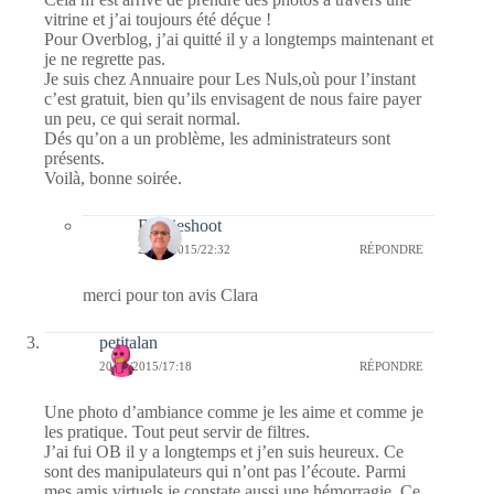
vitrine et j’ai toujours été déçue !
Pour Overblog, j’ai quitté il y a longtemps maintenant et
je ne regrette pas.
Je suis chez Annuaire pour Les Nuls,où pour l’instant
c’est gratuit, bien qu’ils envisagent de nous faire payer
un peu, ce qui serait normal.
Dés qu’on a un problème, les administrateurs sont
présents.
Voilà, bonne soirée.
Bernieshoot
20/01/2015/22:32
RÉPONDRE
merci pour ton avis Clara
petitalan
20/01/2015/17:18
RÉPONDRE
Une photo d’ambiance comme je les aime et comme je
les pratique. Tout peut servir de filtres.
J’ai fui OB il y a longtemps et j’en suis heureux. Ce
sont des manipulateurs qui n’ont pas l’écoute. Parmi
mes amis virtuels je constate aussi une hémorragie. Ce