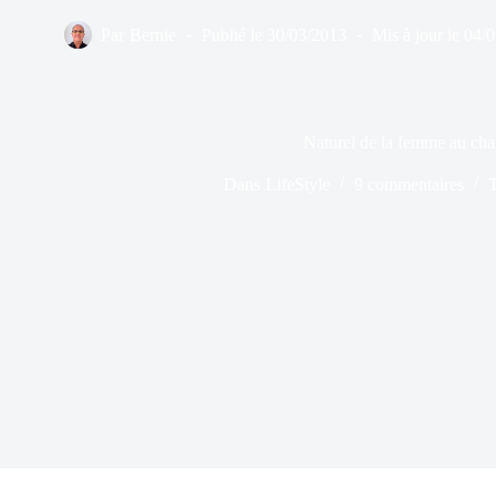
Par
Bernie
Publié le
30/03/2013
Mis à jour le
04/
Naturel de la femme au ch
Dans
LifeStyle
9 commentaires
T