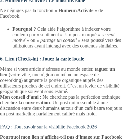
5. Humeur et Activité : Le boost invisible
Ne négligez pas la fonction
« Humeur/Activité »
de
Facebook.
Pourquoi ?
Cela aide l’algorithme à indexer votre
contenu par « sentiment ». Un post marqué
« se sent
motivé »
ou
« partage un conseil »
sera poussé vers des
utilisateurs ayant interagi avec des contenus similaires.
6. Lieu (Check-in) : Jouez la carte locale
Même si votre article s’adresse au monde entier,
taguer un
lieu
(votre ville, une région ou même un espace de
coworking) augmente la portée organique auprès des
utilisateurs proches de cet endroit. C’est un levier de visibilité
géographique souvent sous-estimé.
Mon conseil d’ami :
Ne cherchez pas la perfection technique,
cherchez la
conversation
. Un post qui ressemble à une
discussion entre deux humains autour d’un café battra toujours
un post marketing parfaitement calibré mais froid.
FAQ : Tout savoir sur la visibilité Facebook 2026
Pourquoi mon lien n’affiche-t-il pas d’image sur Facebook