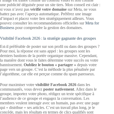
l’image est traitée comme un contenu visuel et non comme
une publicité déguisée pour un site tiers. Mon conseil est clair :
si vous n’avez pas
vérifié votre domaine
sur Meta, ne vous
battez pas avec l’aperçu automatique. Préférez une image
d’impact et placez votre lien stratégiquement ailleurs. Vous
pouvez consulter les recommandations officielles sur
Meta for
Business
pour comprendre la gestion des domaines.
Visibilité Facebook 2026 : la stratégie gagnante des groupes
Est-il préférable de poster sur son profil ou dans des groupes ?
Pour moi, la réponse est sans appel : les groupes sont les
derniers bastions de la portée organique massive. Cependant,
la manière dont vous le faites détermine votre succès ou votre
bannissement.
Oubliez le bouton « partager »
depuis votre
page vers un groupe. C’est la méthode la plus pénalisée par
l’algorithme, car elle est perçue comme du spam paresseux.
Pour maximiser votre
visibilité Facebook 2026
dans les
communautés, vous devez
poster nativement
. Allez dans le
groupe, importez votre photo, rédigez un texte spécifique à
l’audience de ce groupe et engagez la conversation. Les
membres veulent interagir avec un humain, pas avec une page
qui « distribue » ses articles. C’est un travail plus long, je le
concède, mais les résultats en termes de clics qualifiés sont