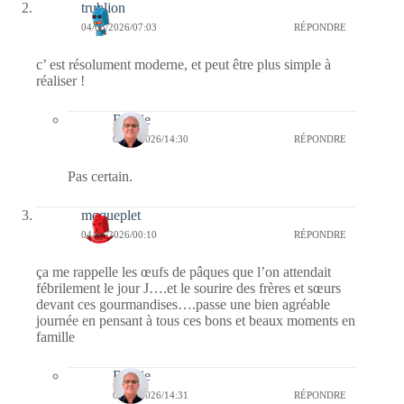
trublion
04/03/2026/07:03
RÉPONDRE
c’ est résolument moderne, et peut être plus simple à
réaliser !
Bernie
04/03/2026/14:30
RÉPONDRE
Pas certain.
moqueplet
04/03/2026/00:10
RÉPONDRE
ça me rappelle les œufs de pâques que l’on attendait
fébrilement le jour J….et le sourire des frères et sœurs
devant ces gourmandises….passe une bien agréable
journée en pensant à tous ces bons et beaux moments en
famille
Bernie
04/03/2026/14:31
RÉPONDRE