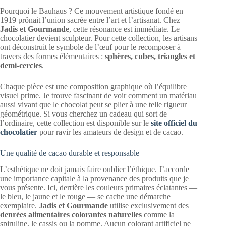
Pourquoi le Bauhaus ? Ce mouvement artistique fondé en
1919 prônait l’union sacrée entre l’art et l’artisanat. Chez
Jadis et Gourmande
, cette résonance est immédiate. Le
chocolatier devient sculpteur. Pour cette collection, les artisans
ont déconstruit le symbole de l’œuf pour le recomposer à
travers des formes élémentaires :
sphères, cubes, triangles et
demi-cercles
.
Chaque pièce est une composition graphique où l’équilibre
visuel prime. Je trouve fascinant de voir comment un matériau
aussi vivant que le chocolat peut se plier à une telle rigueur
géométrique. Si vous cherchez un cadeau qui sort de
l’ordinaire, cette collection est disponible sur le
site officiel du
chocolatier
pour ravir les amateurs de design et de cacao.
Une qualité de cacao durable et responsable
L’esthétique ne doit jamais faire oublier l’éthique. J’accorde
une importance capitale à la provenance des produits que je
vous présente. Ici, derrière les couleurs primaires éclatantes —
le bleu, le jaune et le rouge — se cache une démarche
exemplaire.
Jadis et Gourmande
utilise exclusivement des
denrées alimentaires colorantes naturelles
comme la
spiruline, le cassis ou la pomme. Aucun colorant artificiel ne