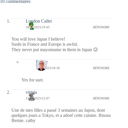
10 commentaires
London Caller
18/09/2025/19:45
RÉPONDRE
You will love Japan I believe!
Sushi in France and Europe is awful.
They never put mayonnaise in them in Japan 😉
Bernie
20/09/2025/18:18
RÉPONDRE
Yes for sure.
virjaja
15/09/2025/12:07
RÉPONDRE
Une de mes filles a passé 3 semaines au Japon, dont
quelques jours a Tokyo, et a adoré cette cuisine. Bisous
Bernie. cathy