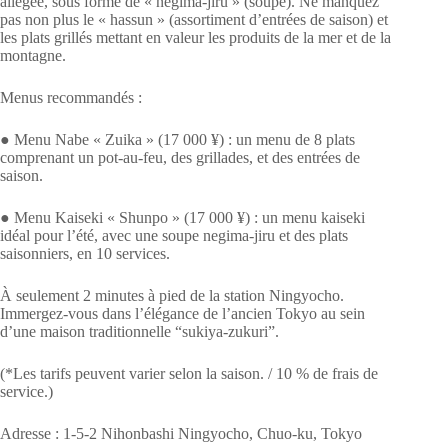
allégée, sous forme de « negima-jiru » (soupe). Ne manquez
pas non plus le « hassun » (assortiment d’entrées de saison) et
les plats grillés mettant en valeur les produits de la mer et de la
montagne.
Menus recommandés :
● Menu Nabe « Zuika » (17 000 ¥) : un menu de 8 plats
comprenant un pot-au-feu, des grillades, et des entrées de
saison.
● Menu Kaiseki « Shunpo » (17 000 ¥) : un menu kaiseki
idéal pour l’été, avec une soupe negima-jiru et des plats
saisonniers, en 10 services.
À seulement 2 minutes à pied de la station Ningyocho.
Immergez-vous dans l’élégance de l’ancien Tokyo au sein
d’une maison traditionnelle “sukiya-zukuri”.
(*Les tarifs peuvent varier selon la saison. / 10 % de frais de
service.)
Adresse : 1-5-2 Nihonbashi Ningyocho, Chuo-ku, Tokyo