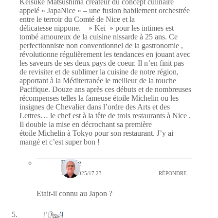
Keisuke Matsushima créateur du concept culinaire
appelé « JapaNice » – une fusion habilement orchestrée
entre le terroir du Comté de Nice et la
délicatesse nippone. » Kei » pour les intimes est
tombé amoureux de la cuisine nissarde à 25 ans. Ce
perfectionniste non conventionnel de la gastronomie ,
révolutionne régulièrement les tendances en jouant avec
les saveurs de ses deux pays de coeur. Il n’en finit pas
de revisiter et de sublimer la cuisine de notre région,
apportant à la Méditerranée le meilleur de la touche
Pacifique. Douze ans après ces débuts et de nombreuses
récompenses telles la fameuse étoile Michelin ou les
insignes de Chevalier dans l’ordre des Arts et des
Lettres… le chef est à la tête de trois restaurants à Nice .
Il double la mise en décrochant sa première
étoile Michelin à Tokyo pour son restaurant. J’y ai
mangé et c’est super bon !
Bernie
17/09/2025/17:23
RÉPONDRE
Etait-il connu au Japon ?
jill bill