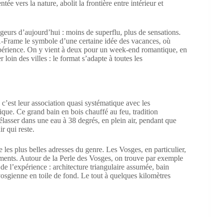
ée vers la nature, abolit la frontière entre intérieur et
geurs d’aujourd’hui : moins de superflu, plus de sensations.
A-Frame le symbole d’une certaine idée des vacances, où
xpérience. On y vient à deux pour un week-end romantique, en
 loin des villes : le format s’adapte à toutes les
c’est leur association quasi systématique avec les
ique. Ce grand bain en bois chauffé au feu, tradition
rélasser dans une eau à 38 degrés, en plein air, pendant que
r qui reste.
es plus belles adresses du genre. Les Vosges, en particulier,
ments. Autour de la Perle des Vosges, on trouve par exemple
de l’expérience : architecture triangulaire assumée, bain
vosgienne en toile de fond. Le tout à quelques kilomètres