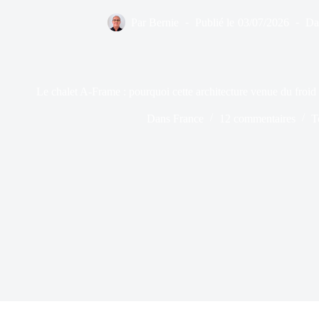
Par
Bernie
Publié le
03/07/2026
Da
Le chalet A-Frame : pourquoi cette architecture venue du froid
Dans
France
12 commentaires
T