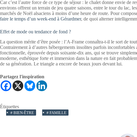
Car c’est l’autre force de ce type de séjour : le chalet donne envie de re
environs offrent un terrain de jeu quatre saisons, entre le tour du lac, les
marchés de Noël alsaciens à moins d’une heure de route. Pour compose
faire le temps d’un week-end à Gérardmer
, de quoi alterner intelligemm
Effet de mode ou tendance de fond ?
La question mérite d’être posée : l’A-Frame connaîtra-t-il le sort de to
Contrairement à d’autres hébergements insolites parfois inconfortables a
fonctionnelle, éprouvée depuis soixante-dix ans, qui se trouve simpleme
moderne, esthétique forte et immersion dans la nature en fait probablem
de sa génération. Le triangle a encore de beaux jours devant lui.
Partagez l'inspiration
Étiquettes
#
BIEN-ÊTRE
#
FAMILLE