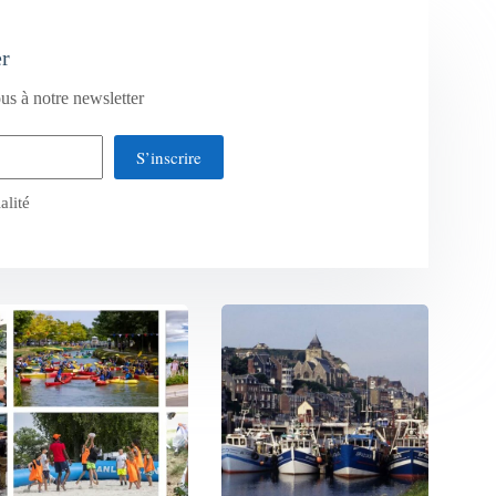
er
us à notre newsletter
S’inscrire
alité