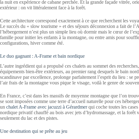
la nuit en expérience de cabane perchée. Et la grande façade vitrée, orient
extérieur : on vit littéralement face à la forêt.
Cette architecture correspond exactement à ce que recherchent les voya
Le succès du « slow tourisme » et des séjours déconnexion a fait de l’
l’hébergement n’est plus un simple lieu où dormir mais le cœur de l’e
famille pour initier les enfants à la montagne, ou entre amis pour souffler
configurations, hiver comme été.
Le duo gagnant : A-Frame et bain nordique
L’autre ingrédient qui a propulsé ces chalets au sommet des recherches, 
équipements bien-être extérieurs, au premier rang desquels le bain nord
scandinave par excellence, prolonge parfaitement l’esprit du lieu : se p
l’air frais de la montagne vous pique le visage, voilà le genre de souveni
En France, c’est dans les massifs de moyenne montagne que l’on trouve l
se sont imposées comme une terre d’accueil naturelle pour ces héberge
un
chalet A-Frame avec jacuzzi à Gérardmer
qui coche toutes les cases 
nordique privatif chauffé au bois avec jets d’hydromassage, et la forêt 
seulement du lac et des pistes.
Une destination qui se prête au jeu