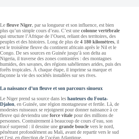
Le
fleuve Niger
, par sa longueur et son influence, est bien
plus qu’un simple cours d’eau. C’est une
colonne vertébrale
qui structure l’Afrique de l’Ouest, reliant des territoires, des
peuples et des histoires. Long de plus de
4 180 kilomètres
, il
est le troisième fleuve du continent africain après le Nil et le
Congo. De ses sources en Guinée jusqu’à son delta au
Nigeria, il traverse des zones contrastées : des montagnes
humides, des savanes, des régions sahéliennes arides, puis des
forêts tropicales. À chaque étape, il imprime sa marque et
façonne la vie des sociétés installées sur ses rives.
La naissance d’un fleuve et son parcours sinueux
Le Niger prend sa source dans les
hauteurs du Fouta-
Djalon
, en Guinée, une région montagneuse et fertile. Là, de
modestes ruisseaux se rejoignent pour donner naissance à ce
fleuve qui deviendra une
force vitale
pour des millions de
personnes. Contrairement à beaucoup de cours d’eau, son
tracé surprend : il dessine une
grande boucle
vers le nord,
pénétrant profondément au Mali, avant de repartir vers le sud
et l’est, en direction de l’océan Atlantique.