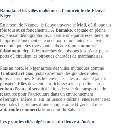
Bamako et les villes maliennes : l’empreinte du Fleuve
Niger
En amont de Niamey, le fleuve traverse le
Mali
, où il joue un
rôle tout aussi fondamental. À
Bamako
, capitale en pleine
expansion démographique, il assure une partie essentielle de
l’approvisionnement en eau et nourrit une intense activité
économique. Ses rives sont le théâtre d’un
commerce
foisonnant
, depuis les marchés de poissons jusqu’aux petits
ports où circulent les pirogues chargées de marchandises.
Plus au nord, le Niger arrose des villes mythiques comme
Timbuktu
et
Gao
, jadis carrefours des grandes routes
transsahariennes. Sans le fleuve, ces cités n’auraient jamais
prospéré. Elles devaient leur richesse à leur position sur ce
ruban d’eau
qui servait à la fois de voie de transport et de
ressource pour l’agriculture dans un environnement
désertique. Même si leur influence a décliné, elles restent des
symboles historiques d’une époque où le Niger était une
autoroute commerciale
au cœur du Sahara.
Les grandes cités nigérianes : du fleuve à l’océan