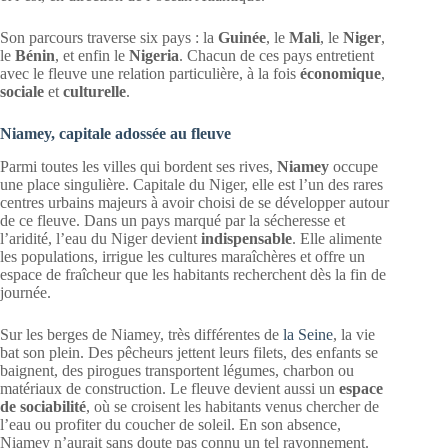
Son parcours traverse six pays : la
Guinée
, le
Mali
, le
Niger
,
le
Bénin
, et enfin le
Nigeria
. Chacun de ces pays entretient
avec le fleuve une relation particulière, à la fois
économique
,
sociale
et
culturelle
.
Niamey, capitale adossée au fleuve
Parmi toutes les villes qui bordent ses rives,
Niamey
occupe
une place singulière. Capitale du Niger, elle est l’un des rares
centres urbains majeurs à avoir choisi de se développer autour
de ce fleuve. Dans un pays marqué par la sécheresse et
l’aridité, l’eau du Niger devient
indispensable
. Elle alimente
les populations, irrigue les cultures maraîchères et offre un
espace de fraîcheur que les habitants recherchent dès la fin de
journée.
Sur les berges de Niamey, très différentes de
la Seine
, la vie
bat son plein. Des pêcheurs jettent leurs filets, des enfants se
baignent, des pirogues transportent légumes, charbon ou
matériaux de construction. Le fleuve devient aussi un
espace
de sociabilité
, où se croisent les habitants venus chercher de
l’eau ou profiter du coucher de soleil. En son absence,
Niamey n’aurait sans doute pas connu un tel rayonnement.