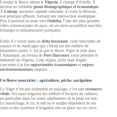
Lorsque le fleuve atteint le
Nigeria
, il change d’échelle. Il
devient un véritable
géant démographique et économique
.
À
Lokoja
, ancienne capitale coloniale, il croise la Bénoué,
son principal affluent, formant une intersection stratégique.
Puis il poursuit sa route vers
Onitsha
, l’une des plus grandes
villes commerçantes du pays, où ses rives accueillent marchés,
échanges et infrastructures portuaires.
Enfin, il s’ouvre dans un
delta luxuriant
, vaste labyrinthe de
canaux et de marécages qui s’étend sur des milliers de
kilomètres carrés. C’est là que le fleuve Niger se jette dans
l’Atlantique, au niveau de
Port Harcourt
, cœur pétrolier et
industriel du Nigeria. Cette région, riche mais fragile,
concentre à la fois
opportunités économiques
et
enjeux
environnementaux
majeurs.
Un fleuve nourricier : agriculture, pêche, navigation
Le Niger n’est pas seulement un paysage, c’est une
ressource
vitale
. Ses eaux irriguent des milliers d’hectares de cultures,
en particulier dans les zones sahéliennes où la pluie est rare.
Le maraîchage, le riz, le mil ou le sorgho dépendent de ses
crues et des systèmes d’irrigation mis en place sur ses rives.